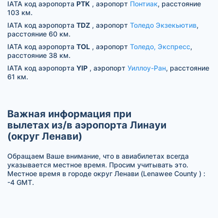
IATA код аэропорта
PTK
, аэропорт
Понтиак
, расстояние
103 км.
IATA код аэропорта
TDZ
, аэропорт
Толедо Экзекьютив
,
расстояние 60 км.
IATA код аэропорта
TOL
, аэропорт
Толедо, Экспресс
,
расстояние 38 км.
IATA код аэропорта
YIP
, аэропорт
Уиллоу-Ран
, расстояние
61 км.
Важная информация при
вылетах из/в аэропорта Линауи
(округ Ленави)
Обращаем Ваше внимание, что в авиабилетах всегда
указывается местное время. Просим учитывать это.
Местное время в городе округ Ленави (Lenawee County ) :
-4 GMT.