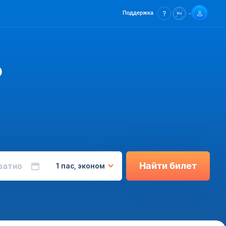
Поддержка
о
Найти билет
ратно
1 пас, эконом