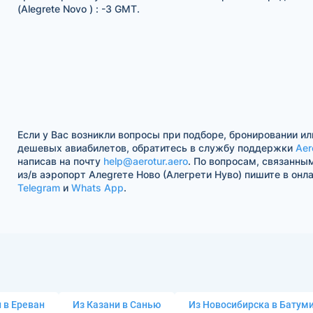
(Alegrete Novo ) : -3 GMT.
Если у Вас возникли вопросы при подборе, бронировании ил
дешевых авиабилетов, обратитесь в службу поддержки
Aer
написав на почту
help@aerotur.aero
. По вопросам, связанны
из/в аэропорт Алеgreте Ново (Алегрети Нуво) пишите в онл
Telegram
и
Whats App
.
 в Ереван
Из Казани в Санью
Из Новосибирска в Батум