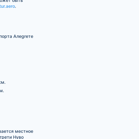
может быть
tur.aero
.
порта Алеgreте
км.
м.
вается местное
грети Нуво