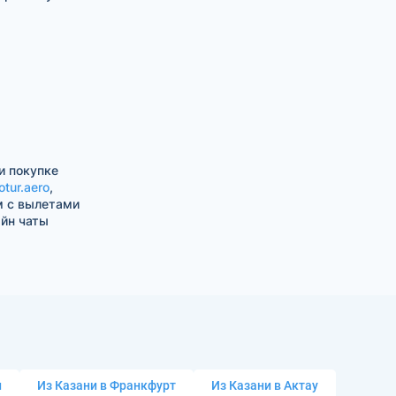
и покупке
otur.aero
,
м с вылетами
айн чаты
и
Из Казани в Франкфурт
Из Казани в Актау