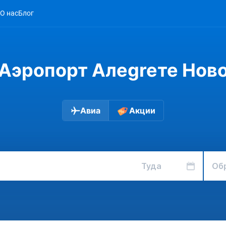
О нас
Блог
Аэропорт Алеgreте Нов
Авиа
Акции
Туда
Об