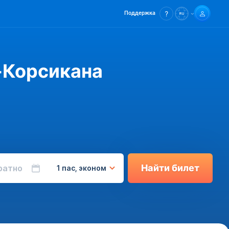
Поддержка
-Корсикана
Найти билет
ратно
1 пас, эконом