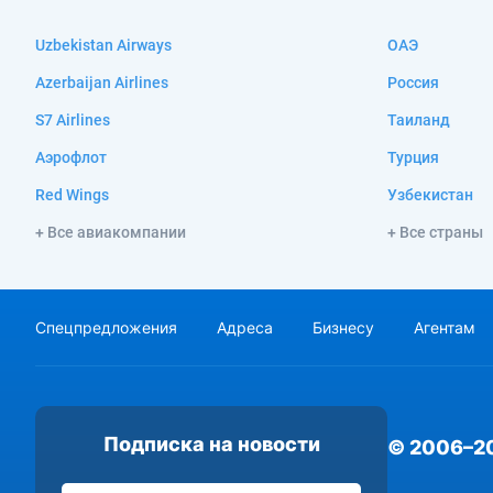
Uzbekistan Airways
ОАЭ
Azerbaijan Airlines
Россия
S7 Airlines
Таиланд
Аэрофлот
Турция
Red Wings
Узбекистан
+ Все авиакомпании
+ Все страны
Спецпредложения
Адреса
Бизнесу
Агентам
Подписка на новости
© 2006–2