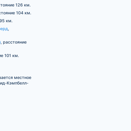
стояние 126 км.
стояние 104 км.
95 км.
берд
,
й
, расстояние
ие 101 км.
вается местное
вид-Кэмпбелл-