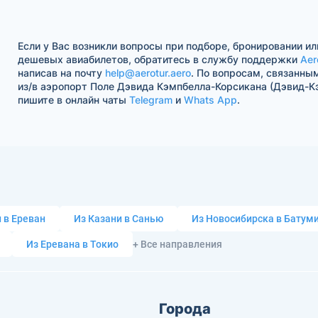
Если у Вас возникли вопросы при подборе, бронировании ил
дешевых авиабилетов, обратитесь в службу поддержки
Aer
написав на почту
help@aerotur.aero
. По вопросам, связанны
из/в аэропорт Поле Дэвида Кэмпбелла-Корсикана (Дэвид-К
пишите в онлайн чаты
Telegram
и
Whats App
.
 в Ереван
Из Казани в Санью
Из Новосибирска в Батум
Из Еревана в Токио
+ Все направления
Города