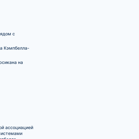
ядом с
а Кэмпбелла-
рсикана на
ой ассоциацией
 системами