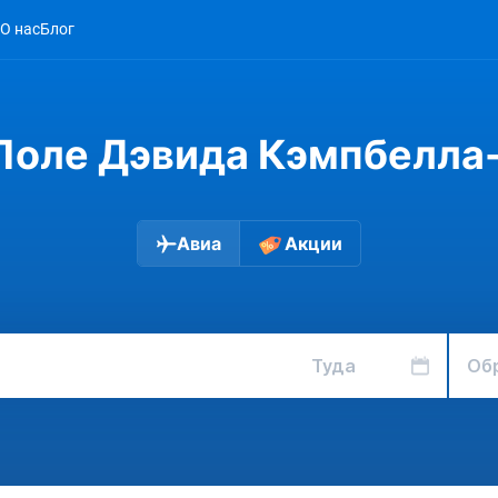
О нас
Блог
Поле Дэвида Кэмпбелла
Авиа
Акции
Туда
Об