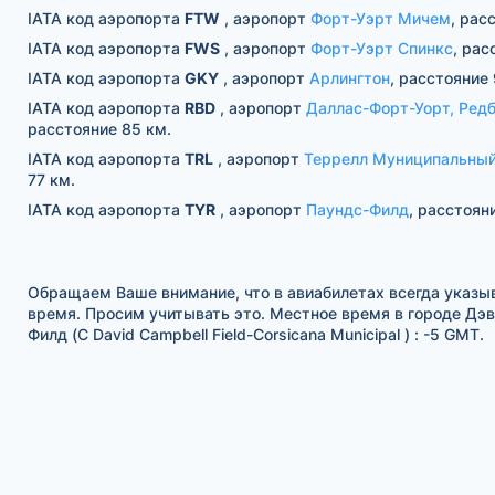
IATA код аэропорта
FTW
, аэропорт
Форт-Уэрт Мичем
, рас
IATA код аэропорта
FWS
, аэропорт
Форт-Уэрт Спинкс
, рас
IATA код аэропорта
GKY
, аэропорт
Арлингтон
, расстояние 
IATA код аэропорта
RBD
, аэропорт
Даллас-Форт-Уорт, Ред
расстояние 85 км.
IATA код аэропорта
TRL
, аэропорт
Террелл Муниципальны
77 км.
IATA код аэропорта
TYR
, аэропорт
Паундс-Филд
, расстоян
Обращаем Ваше внимание, что в авиабилетах всегда указы
время. Просим учитывать это. Местное время в городе Дэ
Филд (C David Campbell Field-Corsicana Municipal ) : -5 GMT.