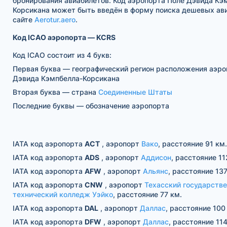
бронирования авиабилетов. Код аэропорта Поле Дэвида Кэ
Корсикана может быть введён в форму поиска дешевых ав
сайте
Aerotur.aero
.
Код ICAO аэропорта — KCRS
Код ICAO состоит из 4 букв:
Первая буква — географический регион расположения аэро
Дэвида Кэмпбелла-Корсикана
Вторая буква — страна
Соединенные Штаты
Последние буквы — обозначение аэропорта
IATA код аэропорта
ACT
, аэропорт
Вако
, расстояние 91 км.
IATA код аэропорта
ADS
, аэропорт
Аддисон
, расстояние 11
IATA код аэропорта
AFW
, аэропорт
Альянс
, расстояние 137
IATA код аэропорта
CNW
, аэропорт
Техасский государств
технический колледж Уэйко
, расстояние 77 км.
IATA код аэропорта
DAL
, аэропорт
Даллас
, расстояние 100
IATA код аэропорта
DFW
, аэропорт
Даллас
, расстояние 114