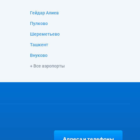
Гейдар Алиев
Пулково
Шереметьево
Ташкент
Внуково
+ Все аэропорты
Адреса и телефоны