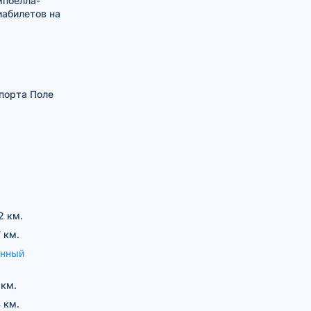
мпбелла-
иабилетов на
порта Поле
2 км.
 км.
енный
 км.
 км.