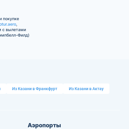
и покупке
otur.aero
,
м с вылетами
эмпбелл-Филд)
и
Из Казани в Франкфурт
Из Казани в Актау
Аэропорты