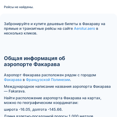
Рейсы не найдены.
Забронируйте и купите дешевые билеты в Факараву на
прямые и транзитные рейсы на сайте
Aerotur.aero
в
несколько кликов.
Общая информация об
аэропорте Факарава
Аэропорт Факарава расположен рядом с городом
Факарава
в
Французской Полинезии
.
Международное написание названия аэропорта Факарава
— Fakarava.
Найти расположение аэропорта Факарава на картах,
можно по географическим координатам:
широта -16.05, долгота -145.66.
Длина взлетно-посадочной полосы 1 000 метров.