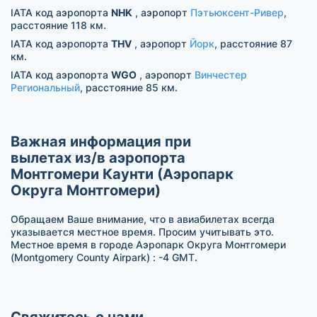
IATA код аэропорта
NHK
, аэропорт
Пэтьюксент-Ривер
,
расстояние 118 км.
IATA код аэропорта
THV
, аэропорт
Йорк
, расстояние 87
км.
IATA код аэропорта
WGO
, аэропорт
Винчестер
Региональный
, расстояние 85 км.
Важная информация при
вылетах из/в аэропорта
Монтгомери Каунти (Аэропарк
Округа Монтгомери)
Обращаем Ваше внимание, что в авиабилетах всегда
указывается местное время. Просим учитывать это.
Местное время в городе Аэропарк Округа Монтгомери
(Montgomery County Airpark) : -4 GMT.
Свяжитесь с нами