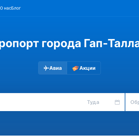
О нас
Блог
ропорт города Гап-Талл
Авиа
Акции
Туда
Об