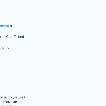
ллард
в
 — Gap-Tallard
жно по
ой ассоциацией
 системами