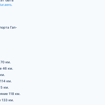
жет быть
tur.aero
.
порта Гап-
 70 км.
е 46 км.
км.
114 км.
15 км.
ояние 118 км.
е 133 км.