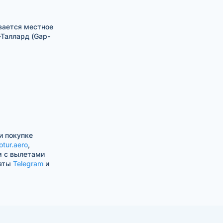
вается местное
-Таллард (Gap-
и покупке
otur.aero
,
м с вылетами
чаты
Telegram
и