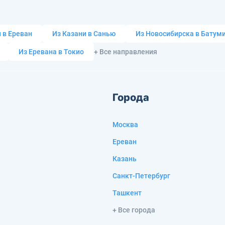
 в Ереван
Из Казани в Санью
Из Новосибирска в Батум
Из Еревана в Токио
+ Все направления
Города
Москва
Ереван
Казань
Санкт-Петербург
Ташкент
+ Все города