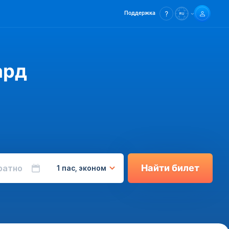
Поддержка
ард
Найти билет
ратно
1 пас, эконом