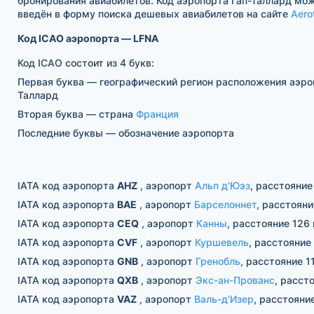
бронирования авиабилетов. Код аэропорта Гап-Таллард мо
введён в форму поиска дешевых авиабилетов на сайте
Aero
Код ICAO аэропорта — LFNA
Код ICAO состоит из 4 букв:
Первая буква — географический регион расположения аэро
Таллард
Вторая буква — страна
Франция
Последние буквы — обозначение аэропорта
IATA код аэропорта
AHZ
, аэропорт
Альп д'Юэз
, расстояние
IATA код аэропорта
BAE
, аэропорт
Барселоннет
, расстояни
IATA код аэропорта
CEQ
, аэропорт
Канны
, расстояние 126 
IATA код аэропорта
CVF
, аэропорт
Куршевель
, расстояние 
IATA код аэропорта
GNB
, аэропорт
Гренобль
, расстояние 1
IATA код аэропорта
QXB
, аэропорт
Экс-ан-Прованс
, расст
IATA код аэропорта
VAZ
, аэропорт
Валь-д'Изер
, расстояни