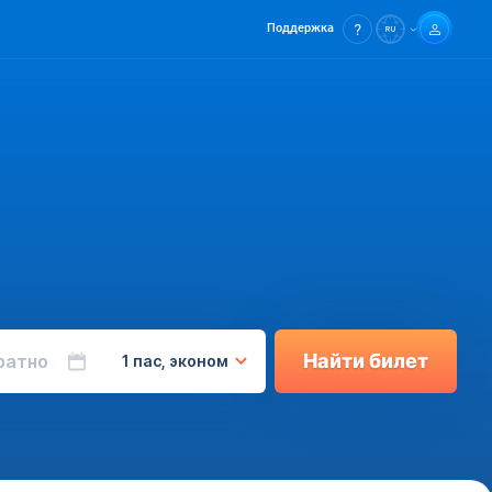
Поддержка
Найти билет
ратно
1 пас, эконом