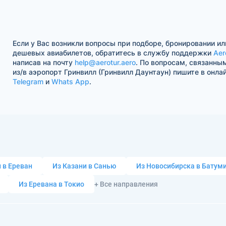
Если у Вас возникли вопросы при подборе, бронировании ил
дешевых авиабилетов, обратитесь в службу поддержки
Aer
написав на почту
help@aerotur.aero
. По вопросам, связанны
из/в аэропорт Гринвилл (Гринвилл Даунтаун) пишите в онла
Telegram
и
Whats App
.
 в Ереван
Из Казани в Санью
Из Новосибирска в Батум
Из Еревана в Токио
+ Все направления