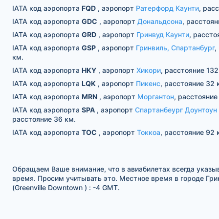
IATA код аэропорта
FQD
, аэропорт
Ратерфорд Каунти
, рас
IATA код аэропорта
GDC
, аэропорт
Дональдсона
, расстоян
IATA код аэропорта
GRD
, аэропорт
Гринвуд Каунти
, рассто
IATA код аэропорта
GSP
, аэропорт
Гринвиль, Спартанбург
,
км.
IATA код аэропорта
HKY
, аэропорт
Хикори
, расстояние 132
IATA код аэропорта
LQK
, аэропорт
Пикенс
, расстояние 32 
IATA код аэропорта
MRN
, аэропорт
Моргантон
, расстояние
IATA код аэропорта
SPA
, аэропорт
Спартанбеург Доунтоун
расстояние 36 км.
IATA код аэропорта
TOC
, аэропорт
Токкоа
, расстояние 92 
Обращаем Ваше внимание, что в авиабилетах всегда указы
время. Просим учитывать это. Местное время в городе Гри
(Greenville Downtown ) : -4 GMT.