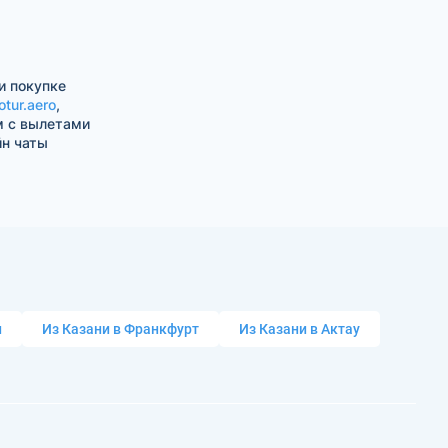
и покупке
otur.aero
,
м с вылетами
йн чаты
и
Из Казани в Франкфурт
Из Казани в Актау