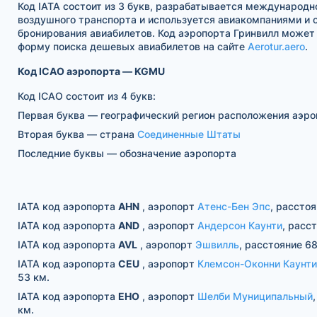
Код IATA состоит из 3 букв, разрабатывается международн
воздушного транспорта и используется авиакомпаниями и
бронирования авиабилетов. Код аэропорта Гринвилл может
форму поиска дешевых авиабилетов на сайте
Aerotur.aero
.
Код ICAO аэропорта — KGMU
Код ICAO состоит из 4 букв:
Первая буква — географический регион расположения аэро
Вторая буква — страна
Соединенные Штаты
Последние буквы — обозначение аэропорта
IATA код аэропорта
AHN
, аэропорт
Атенс-Бен Эпс
, расстоя
IATA код аэропорта
AND
, аэропорт
Андерсон Каунти
, расс
IATA код аэропорта
AVL
, аэропорт
Эшвилль
, расстояние 68
IATA код аэропорта
CEU
, аэропорт
Клемсон-Оконни Каунти
53 км.
IATA код аэропорта
EHO
, аэропорт
Шелби Муниципальный
км.