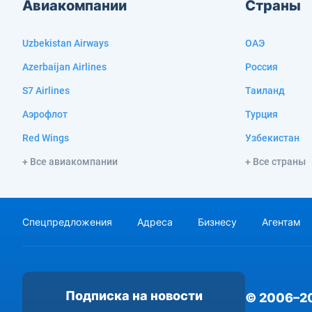
Авиакомпании
Страны
Uzbekistan Airways
ОАЭ
Azerbaijan Airlines
Россия
S7 Airlines
Таиланд
Аэрофлот
Турция
Red Wings
Узбекистан
+ Все авиакомпании
+ Все страны
Спецпредложения
Адреса
Бизнесу
Агентам
Подписка на новости
© 2006–2