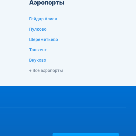
Аэропорты
Гейдар Алиев
Пулково
Шереметьево
Ташкент
Внуково
+ Все аэропорты