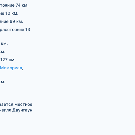
стояние 74 км.
ие 10 км.
яние 69 км.
 расстояние 13
 км.
км.
 127 км.
 Мемориал
,
км.
вается местное
нвилл Даунтаун