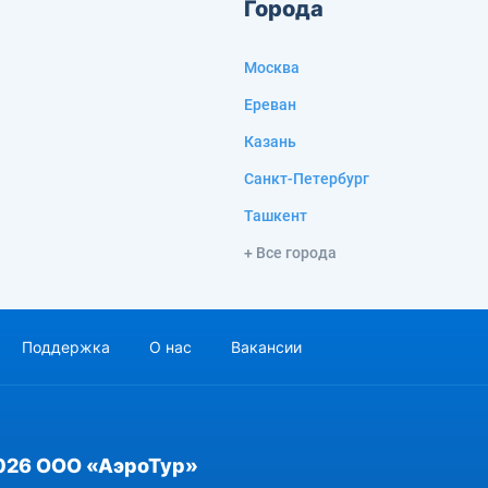
Города
Москва
Ереван
Казань
Санкт-Петербург
Ташкент
+ Все города
Поддержка
О нас
Вакансии
026 ООО «АэроТур»