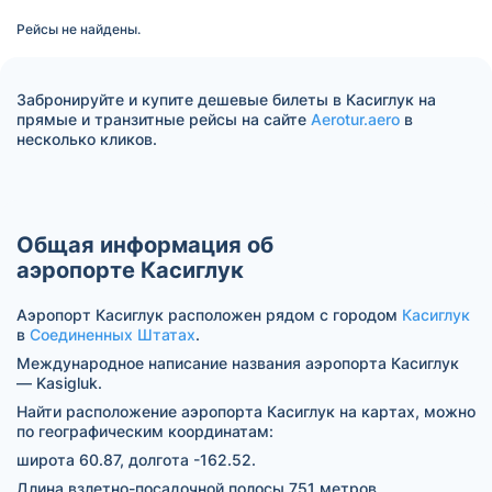
Рейсы не найдены.
Забронируйте и купите дешевые билеты в Касиглук на
прямые и транзитные рейсы на сайте
Aerotur.aero
в
несколько кликов.
Общая информация об
аэропорте Касиглук
Аэропорт Касиглук расположен рядом с городом
Касиглук
в
Соединенных Штатах
.
Международное написание названия аэропорта Касиглук
— Kasigluk.
Найти расположение аэропорта Касиглук на картах, можно
по географическим координатам:
широта 60.87, долгота -162.52.
Длина взлетно-посадочной полосы 751 метров.