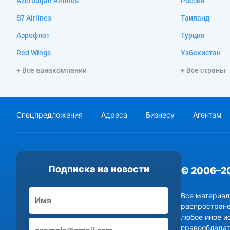
Azerbaijan Airlines
Россия
S7 Airlines
Таиланд
Аэрофлот
Турция
Red Wings
Узбекистан
+ Все авиакомпании
+ Все страны
Спецпредложения
Адреса
Бизнесу
Агентам
Подписка на новости
© 2006–2
Все материал
распростране
любое иное и
правообладат