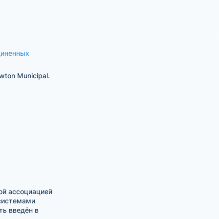
иненных
ton Municipal.
ой ассоциацией
 системами
ть введён в