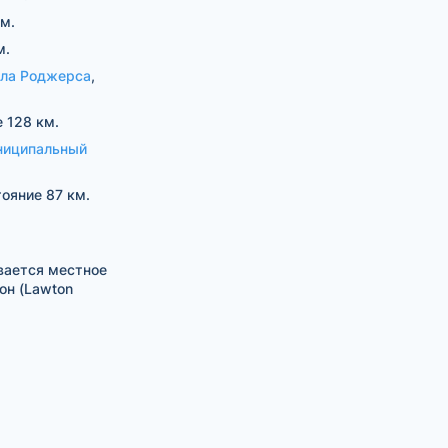
км.
м.
лла Роджерса
,
е 128 км.
ниципальный
тояние 87 км.
вается местное
он (Lawton