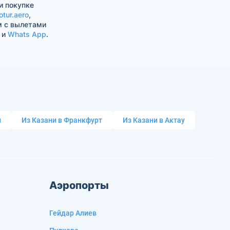
и покупке
otur.aero
,
м с вылетами
и
Whats App
.
и
Из Казани в Франкфурт
Из Казани в Актау
Аэропорты
Гейдар Алиев