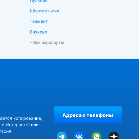
Пулково
Шереметьево
Ташкент
Внуково
+ Все аэропорты
Адреса и телефоны
ается копирование,
 в Интернете) или
ласия