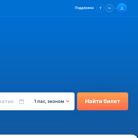
Поддержка
Найти билет
ратно
1 пас, эконом