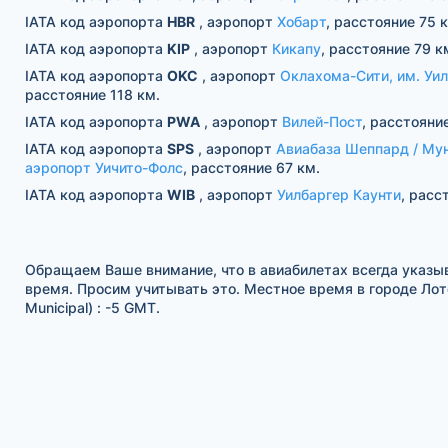
IATA код аэропорта
HBR
, аэропорт
Хобарт
, расстояние 75 
IATA код аэропорта
KIP
, аэропорт
Кикапу
, расстояние 79 к
IATA код аэропорта
OKC
, аэропорт
Оклахома-Сити, им. Уи
расстояние 118 км.
IATA код аэропорта
PWA
, аэропорт
Вилей-Пост
, расстояни
IATA код аэропорта
SPS
, аэропорт
Авиабаза Шеппард / Му
аэропорт Уичито-Фолс
, расстояние 67 км.
IATA код аэропорта
WIB
, аэропорт
Уилбаргер Каунти
, расс
Обращаем Ваше внимание, что в авиабилетах всегда указы
время. Просим учитывать это. Местное время в городе Лот
Municipal) : -5 GMT.