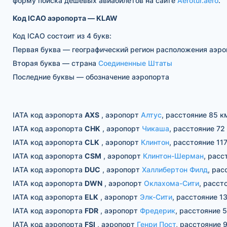
форму поиска дешевых авиабилетов на сайте
Aerotur.aero
.
Код ICAO аэропорта — KLAW
Код ICAO состоит из 4 букв:
Первая буква — географический регион расположения аэро
Вторая буква — страна
Соединенные Штаты
Последние буквы — обозначение аэропорта
IATA код аэропорта
AXS
, аэропорт
Алтус
, расстояние 85 к
IATA код аэропорта
CHK
, аэропорт
Чикаша
, расстояние 72
IATA код аэропорта
CLK
, аэропорт
Клинтон
, расстояние 117
IATA код аэропорта
CSM
, аэропорт
Клинтон-Шерман
, расс
IATA код аэропорта
DUC
, аэропорт
Халлибертон Филд
, рас
IATA код аэропорта
DWN
, аэропорт
Оклахома-Сити
, расст
IATA код аэропорта
ELK
, аэропорт
Элк-Сити
, расстояние 13
IATA код аэропорта
FDR
, аэропорт
Фредерик
, расстояние 5
IATA код аэропорта
FSI
, аэропорт
Генри Пост
, расстояние 9