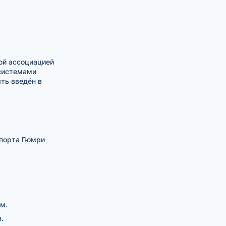
ой ассоциацией
 системами
ть введён в
опорта Гюмри
км.
.