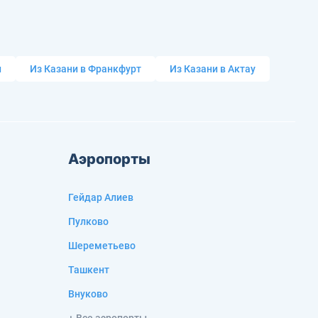
и
Из Казани в Франкфурт
Из Казани в Актау
Аэропорты
Гейдар Алиев
Пулково
Шереметьево
Ташкент
Внуково
+ Все аэропорты