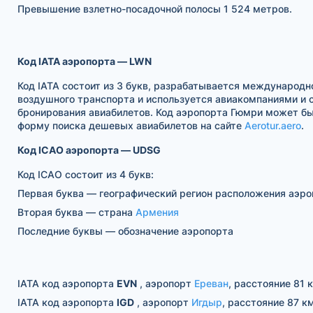
Превышение взлетно-посадочной полосы 1 524 метров.
Код IATA аэропорта — LWN
Код IATA состоит из 3 букв, разрабатывается международн
воздушного транспорта и используется авиакомпаниями и
бронирования авиабилетов. Код аэропорта Гюмри может бы
форму поиска дешевых авиабилетов на сайте
Aerotur.aero
.
Код ICAO аэропорта — UDSG
Код ICAO состоит из 4 букв:
Первая буква — географический регион расположения аэр
Вторая буква — страна
Армения
Последние буквы — обозначение аэропорта
IATA код аэропорта
EVN
, аэропорт
Ереван
, расстояние 81 
IATA код аэропорта
IGD
, аэропорт
Игдыр
, расстояние 87 км