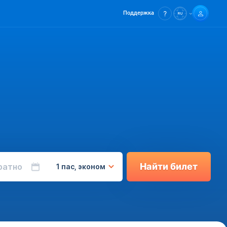
Поддержка
Найти билет
ратно
1 пас, эконом