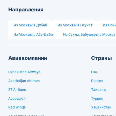
Направления
Из Москвы в Дубай
Из Москвы в Пхукет
Из Сочи
Из Москвы в Абу-Даби
Из Сухум, Бабушары в Москву
Авиакомпании
Страны
Uzbekistan Airways
ОАЭ
Azerbaijan Airlines
Россия
S7 Airlines
Таиланд
Аэрофлот
Турция
Red Wings
Узбекистан
+ Все авиакомпании
+ Все страны