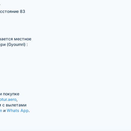
.
асстояние 83
вается местное
и (Gyoumri) :
и покупке
otur.aero
,
м с вылетами
m
и
Whats App
.