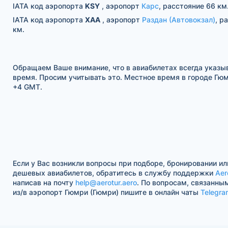
IATA код аэропорта
KSY
, аэропорт
Карс
, расстояние 66 км
IATA код аэропорта
XAA
, аэропорт
Раздан (Автовокзал)
, р
км.
Обращаем Ваше внимание, что в авиабилетах всегда указы
время. Просим учитывать это. Местное время в городе Гюмр
+4 GMT.
Если у Вас возникли вопросы при подборе, бронировании ил
дешевых авиабилетов, обратитесь в службу поддержки
Aer
написав на почту
help@aerotur.aero
. По вопросам, связанны
из/в аэропорт Гюмри (Гюмри) пишите в онлайн чаты
Telegra