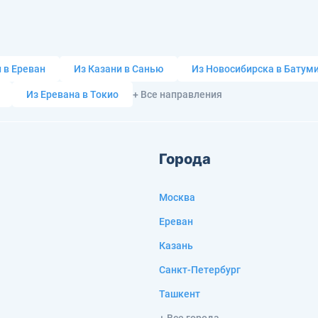
 в Ереван
Из Казани в Санью
Из Новосибирска в Батум
Из Еревана в Токио
+ Все направления
Города
Москва
Ереван
Казань
Санкт-Петербург
Ташкент
+ Все города