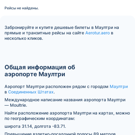
Рейсы не найдены.
Забронируйте и купите дешевые билеты в Маултри на
прямые и транзитные рейсы на сайте
Aerotur.aero
в
несколько кликов.
Общая информация об
аэропорте Маултри
Аэропорт Маултри расположен рядом с городом
Маултри
в
Соединенных Штатах
.
Международное написание названия аэропорта Маултри
— Moultrie.
Найти расположение аэропорта Маултри на картах, можно
по географическим координатам:
широта 31.14, долгота -83.71.
Превышение взлетно-посадочной полосы 89 метров.