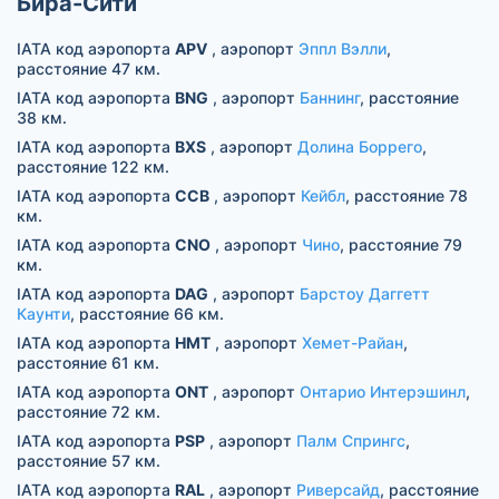
Бира-Сити
IATA код аэропорта
APV
, аэропорт
Эппл Вэлли
,
расстояние 47 км.
IATA код аэропорта
BNG
, аэропорт
Баннинг
, расстояние
38 км.
IATA код аэропорта
BXS
, аэропорт
Долина Боррего
,
расстояние 122 км.
IATA код аэропорта
CCB
, аэропорт
Кейбл
, расстояние 78
км.
IATA код аэропорта
CNO
, аэропорт
Чино
, расстояние 79
км.
IATA код аэропорта
DAG
, аэропорт
Барстоу Даггетт
Каунти
, расстояние 66 км.
IATA код аэропорта
HMT
, аэропорт
Хемет-Райан
,
расстояние 61 км.
IATA код аэропорта
ONT
, аэропорт
Онтарио Интерэшинл
,
расстояние 72 км.
IATA код аэропорта
PSP
, аэропорт
Палм Спрингс
,
расстояние 57 км.
IATA код аэропорта
RAL
, аэропорт
Риверсайд
, расстояние