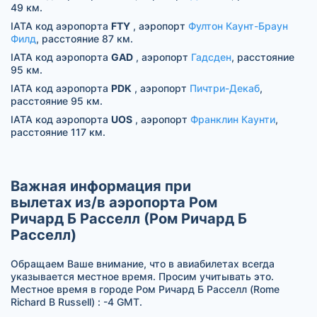
49 км.
IATA код аэропорта
FTY
, аэропорт
Фултон Каунт-Браун
Филд
, расстояние 87 км.
IATA код аэропорта
GAD
, аэропорт
Гадсден
, расстояние
95 км.
IATA код аэропорта
PDK
, аэропорт
Пичтри-Декаб
,
расстояние 95 км.
IATA код аэропорта
UOS
, аэропорт
Франклин Каунти
,
расстояние 117 км.
Важная информация при
вылетах из/в аэропорта Ром
Ричард Б Расселл (Ром Ричард Б
Расселл)
Обращаем Ваше внимание, что в авиабилетах всегда
указывается местное время. Просим учитывать это.
Местное время в городе Ром Ричард Б Расселл (Rome
Richard B Russell) : -4 GMT.