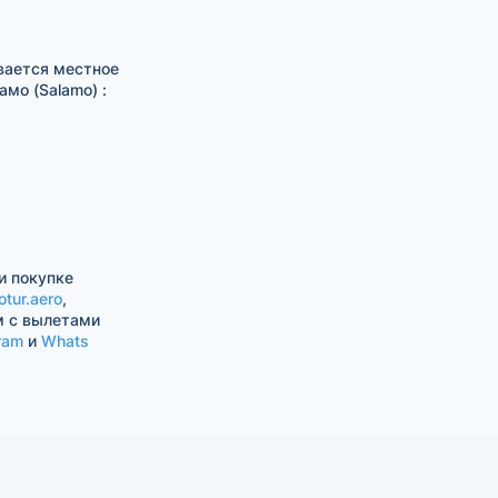
вается местное
мо (Salamo) :
и покупке
otur.aero
,
м с вылетами
ram
и
Whats