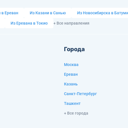
 в Ереван
Из Казани в Санью
Из Новосибирска в Батум
Из Еревана в Токио
+ Все направления
Города
Москва
Ереван
Казань
Санкт-Петербург
Ташкент
+ Все города