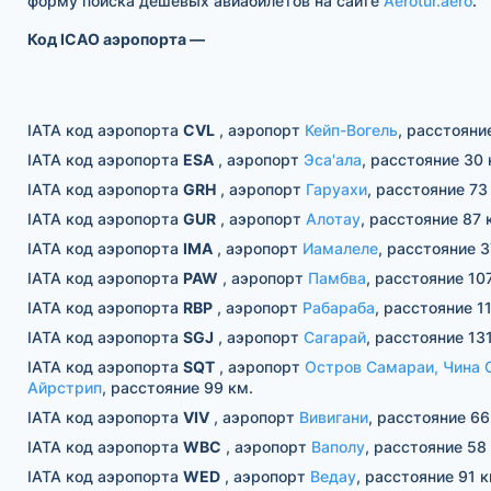
форму поиска дешевых авиабилетов на сайте
Aerotur.aero
.
Код ICAO аэропорта —
IATA код аэропорта
CVL
, аэропорт
Кейп-Вогель
, расстояни
IATA код аэропорта
ESA
, аэропорт
Эса'ала
, расстояние 30 
IATA код аэропорта
GRH
, аэропорт
Гаруахи
, расстояние 73
IATA код аэропорта
GUR
, аэропорт
Алотау
, расстояние 87 
IATA код аэропорта
IMA
, аэропорт
Иамалеле
, расстояние 3
IATA код аэропорта
PAW
, аэропорт
Памбва
, расстояние 10
IATA код аэропорта
RBP
, аэропорт
Рабараба
, расстояние 11
IATA код аэропорта
SGJ
, аэропорт
Сагарай
, расстояние 13
IATA код аэропорта
SQT
, аэропорт
Остров Самараи, Чина 
Айрстрип
, расстояние 99 км.
IATA код аэропорта
VIV
, аэропорт
Вивигани
, расстояние 66
IATA код аэропорта
WBC
, аэропорт
Ваполу
, расстояние 58
IATA код аэропорта
WED
, аэропорт
Ведау
, расстояние 91 к