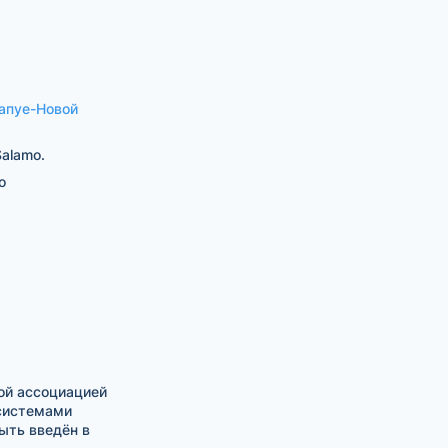
апуе-Новой
alamo.
о
ой ассоциацией
 системами
ыть введён в