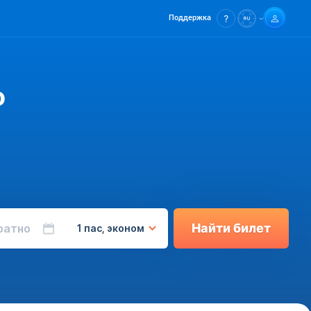
Поддержка
о
Найти билет
ратно
1 пас, эконом