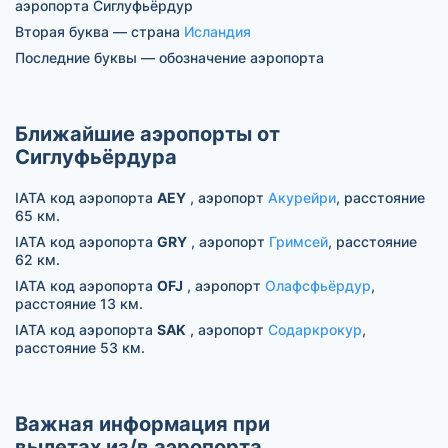
аэропорта Сиглуфьёрдур
Вторая буква — страна
Исландия
Последние буквы — обозначение аэропорта
Ближайшие аэропорты от
Сиглуфьёрдура
IATA код аэропорта
AEY
, аэропорт
Акурейри
, расстояние
65 км.
IATA код аэропорта
GRY
, аэропорт
Гримсей
, расстояние
62 км.
IATA код аэропорта
OFJ
, аэропорт
Олафсфьёрдур
,
расстояние 13 км.
IATA код аэропорта
SAK
, аэропорт
Содаркрокур
,
расстояние 53 км.
Важная информация при
вылетах из/в аэропорта