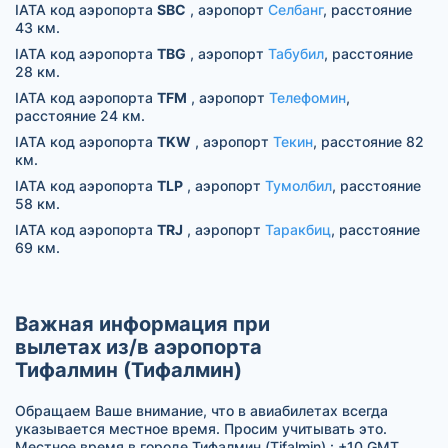
IATA код аэропорта
SBC
, аэропорт
Селбанг
, расстояние
43 км.
IATA код аэропорта
TBG
, аэропорт
Табубил
, расстояние
28 км.
IATA код аэропорта
TFM
, аэропорт
Телефомин
,
расстояние 24 км.
IATA код аэропорта
TKW
, аэропорт
Текин
, расстояние 82
км.
IATA код аэропорта
TLP
, аэропорт
Тумолбил
, расстояние
58 км.
IATA код аэропорта
TRJ
, аэропорт
Таракбиц
, расстояние
69 км.
Важная информация при
вылетах из/в аэропорта
Тифалмин (Тифалмин)
Обращаем Ваше внимание, что в авиабилетах всегда
указывается местное время. Просим учитывать это.
Местное время в городе Тифалмин (Tifalmin) : +10 GMT.