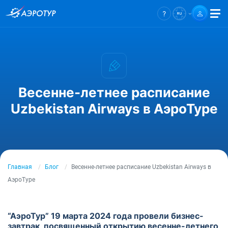
Весенне-летнее расписание
Uzbekistan Airways в АэроТуре
Главная
Блог
Весенне-летнее расписание Uzbekistan Airways в
АэроТуре
“АэроТур” 19 марта 2024 года провели бизнес-
завтрак, посвященный открытию весенне-летнего