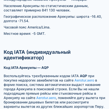
Население Арекуипы по статистическим данным,
составляет примерно 841 130 человек.
Географическое расположение Арекуипы: широта -16.40,
долгота -71.54.
Часовой пояс America/Lima.
Местное время: -5 GMT.
Код IATA (индивидуальный
идентификатор)
Код IATA Арекуипы — AQP
Воспользуйтесь трехбуквенным кодом IATA
AQP
при
покупке недорогих авиабилетов на сайте
Aerotur.aero
в
форме поиска, система автоматически выдаст название
города Арекуипа в поисковой строке. Если Вы не нашли
подходящие прямые рейсы или стыковочные рейсы в
Арекуипу на сайте
Aerotur.aero
, поменяйте дату вылета при
бронировании дешевых билетов или рассмотрите
варианты вылетов из других ближайших аэропортов Перу.