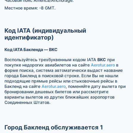
Часовой пояс America/Anchorage.
Местное время: -8 GMT.
Код IATA (индивидуальный
идентификатор)
Код IATA Бакленда — BKC
Воспользуйтесь трехбуквенным кодом IATA
BKC
при
покупке недорогих авиабилетов на сайте
Aerotur.aero
в
форме поиска, система автоматически выдаст название
города Бакленд в поисковой строке. Если Вы не нашли
подходящие прямые рейсы или стыковочные рейсы в
Бакленд на сайте
Aerotur.aero
, поменяйте дату вылета при
бронировании дешевых билетов или рассмотрите
варианты вылетов из других ближайших аэропортов
Соединенных Штатов.
Город Бакленд обслуживается 1