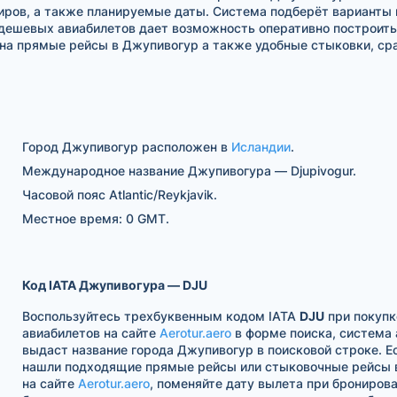
жиров, а также планируемые даты. Система подберёт варианты
дешевых авиабилетов дает возможность оперативно построить 
а прямые рейсы в Джупивогур а также удобные стыковки, ср
Город Джупивогур расположен в
Исландии
.
Международное название Джупивогура — Djupivogur.
Часовой пояс Atlantic/Reykjavik.
Местное время: 0 GMT.
Код IATA Джупивогура — DJU
Воспользуйтесь трехбуквенным кодом IATA
DJU
при покупк
авиабилетов на сайте
Aerotur.aero
в форме поиска, система
выдаст название города Джупивогур в поисковой строке. Е
нашли подходящие прямые рейсы или стыковочные рейсы 
на сайте
Aerotur.aero
, поменяйте дату вылета при брониров