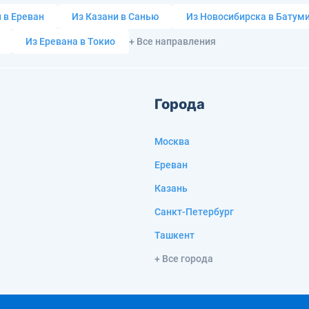
 в Ереван
Из Казани в Санью
Из Новосибирска в Батум
Из Еревана в Токио
+ Все направления
Города
Москва
Ереван
Казань
Санкт-Петербург
Ташкент
+ Все города