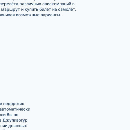
 перелёта различных авиакомпаний в
маршрут и купить билет на самолет.
авнивая возможные варианты.
е недорогих
 автоматически
сли Вы не
в Джупивогур
ании дешевых