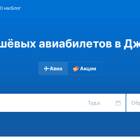
О нас
Блог
шёвых авиабилетов в Д
Авиа
Акции
Туда
Об