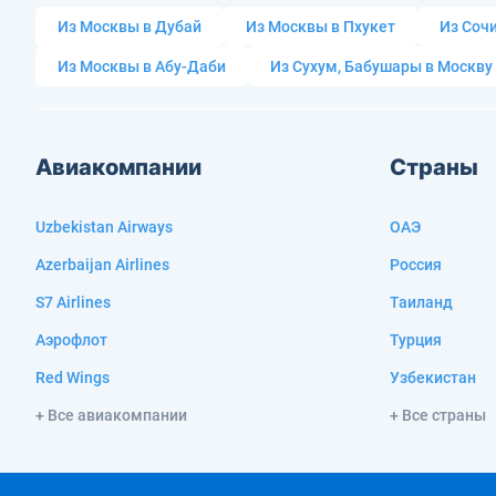
Из Москвы в Дубай
Из Москвы в Пхукет
Из Сочи
Из Москвы в Абу-Даби
Из Сухум, Бабушары в Москву
Авиакомпании
Страны
Uzbekistan Airways
ОАЭ
Azerbaijan Airlines
Россия
S7 Airlines
Таиланд
Аэрофлот
Турция
Red Wings
Узбекистан
+ Все авиакомпании
+ Все страны