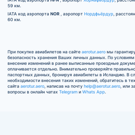
59 км.
IATA код аэропорта
NOR
, аэропорт
Нордфьёрдур
, расстоя
60 км.
При покупке авиабилетов на сайте
aerotur.aero
мы гарантир
безопасность хранения Ваших личных данных. По условиям
внесение изменений в ранее выписанные проездные докум
оплачивается отдельно. Внимательно проверяйте правильн
паспортных данных, бронируя авиабилеты в Исландию. В с
необходимости внесения таких изменений, обратитесь в те
сайта
aerotur.aero
, написав на почту
help@aerotur.aero
, или 
вопросы в онлайн чатах
Telegram
и
Whats App
.