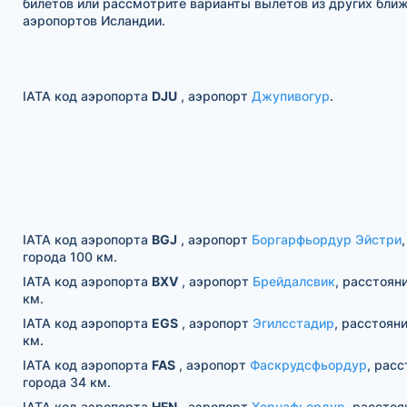
билетов или рассмотрите варианты вылетов из других бли
аэропортов Исландии.
IATA код аэропорта
DJU
, аэропорт
Джупивогур
.
IATA код аэропорта
BGJ
, аэропорт
Боргарфьордур Эйстри
города 100 км.
IATA код аэропорта
BXV
, аэропорт
Брейдалсвик
, расстоян
км.
IATA код аэропорта
EGS
, аэропорт
Эгилсстадир
, расстояни
км.
IATA код аэропорта
FAS
, аэропорт
Фаскрудсфьордур
, расс
города 34 км.
IATA код аэропорта
HFN
, аэропорт
Хорнафьордур
, расстоя