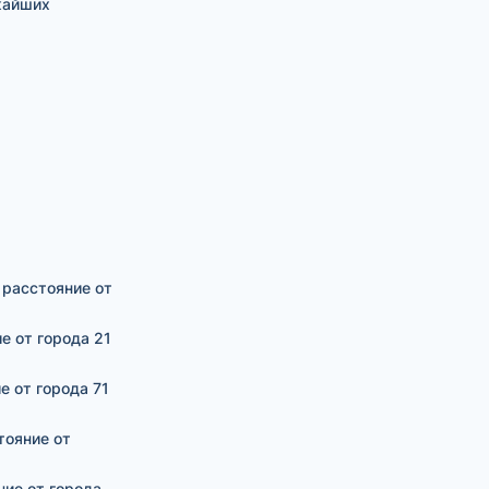
жайших
, расстояние от
ие от города 21
е от города 71
тояние от
ние от города