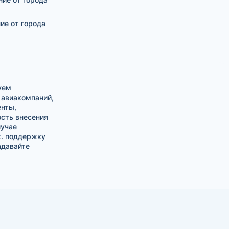
ние от города
уем
 авиакомпаний,
енты,
ость внесения
лучае
х. поддержку
задавайте