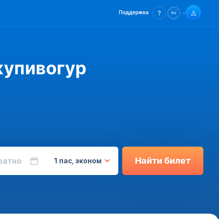
Поддержка
жупивогур
Найти билет
ратно
1 пас, эконом