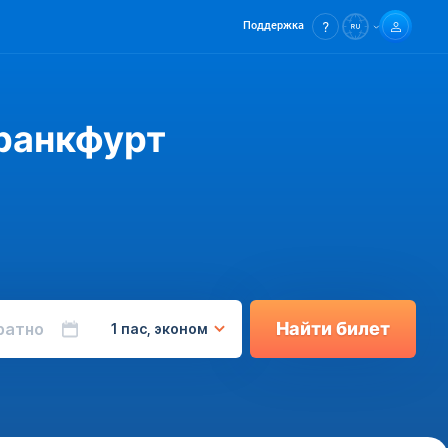
Поддержка
ранкфурт
Найти билет
ратно
1 пас, эконом