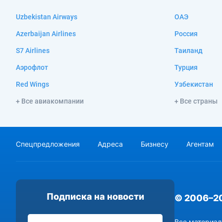
Uzbekistan Airways
ОАЭ
Azerbaijan Airlines
Россия
S7 Airlines
Таиланд
Аэрофлот
Турция
Red Wings
Узбекистан
+ Все авиакомпании
+ Все страны
Спецпредложения
Адреса
Бизнесу
Агентам
Подписка на новости
© 2006–2
Все материал