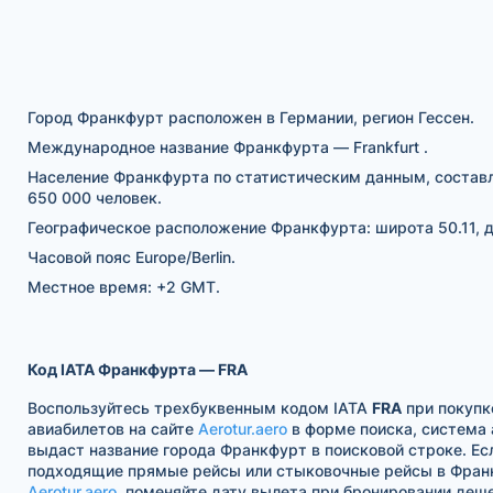
Город Франкфурт расположен в Германии, регион Гессен.
Международное название Франкфурта — Frankfurt .
Население Франкфурта по статистическим данным, состав
650 000 человек.
Географическое расположение Франкфурта: широта 50.11, д
Часовой пояс Europe/Berlin.
Местное время: +2 GMT.
Код IATA Франкфурта — FRA
Воспользуйтесь трехбуквенным кодом IATA
FRA
при покупк
авиабилетов на сайте
Aerotur.aero
в форме поиска, система
выдаст название города Франкфурт в поисковой строке. Ес
подходящие прямые рейсы или стыковочные рейсы в Франк
Aerotur.aero
, поменяйте дату вылета при бронировании деш