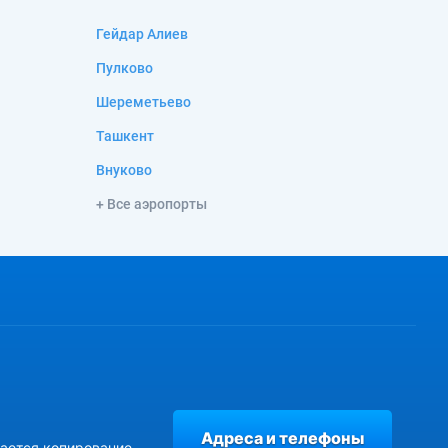
Гейдар Алиев
Пулково
Шереметьево
Ташкент
Внуково
+ Все аэропорты
Адреса и телефоны
ается копирование,