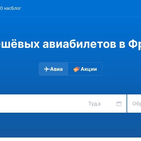
О нас
Блог
ешёвых авиабилетов в Ф
Авиа
Акции
Туда
Об