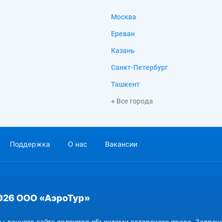
Москва
Ереван
Казань
Санкт-Петербург
Ташкент
+ Все города
Поддержка
О нас
Вакансии
026 ООО «АэроТур»
ы данного сайта являются объектами авторского права. Запрещ