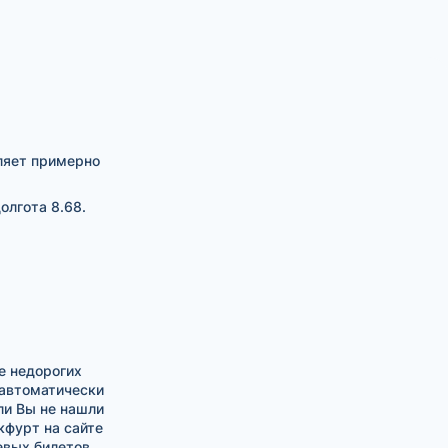
ляет примерно
олгота 8.68.
е недорогих
 автоматически
ли Вы не нашли
фурт на сайте
евых билетов