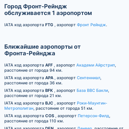
Город Фронт-Рейндж
обслуживается 1 аэропортом
IATA код аэропорта
FTG
, аэропорт
Фронт Рейндж
.
Ближайшие аэропорты от
Фронта-Рейнджа
IATA код аэропорта
AFF
, аэропорт
Академи Айрстрип
,
расстояние от города 94 км.
IATA код аэропорта
APA
, аэропорт
Сентенниал
,
расстояние от города 36 км.
IATA код аэропорта
BFK
, аэропорт
База ВВС Бакли
,
расстояние от города 21 км.
IATA код аэропорта
BJC
, аэропорт
Роки-Маунтин-
Метрополитан
, расстояние от города 51 км.
IATA код аэропорта
COS
, аэропорт
Петерсон-Филд
,
расстояние от города 110 км.
IATA код аэропорта
DEN
, аэропорт
Денвер
, расстояние от