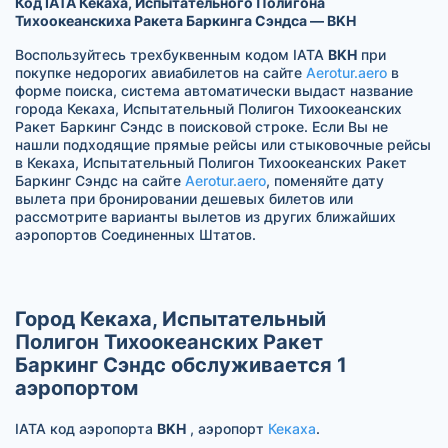
Код IATA Кекаха, Испытательного Полигона
Тихоокеанскиха Ракета Баркинга Сэндса — BKH
Воспользуйтесь трехбуквенным кодом IATA
BKH
при
покупке недорогих авиабилетов на сайте
Aerotur.aero
в
форме поиска, система автоматически выдаст название
города Кекаха, Испытательный Полигон Тихоокеанских
Ракет Баркинг Сэндс в поисковой строке. Если Вы не
нашли подходящие прямые рейсы или стыковочные рейсы
в Кекаха, Испытательный Полигон Тихоокеанских Ракет
Баркинг Сэндс на сайте
Aerotur.aero
, поменяйте дату
вылета при бронировании дешевых билетов или
рассмотрите варианты вылетов из других ближайших
аэропортов Соединенных Штатов.
Город Кекаха, Испытательный
Полигон Тихоокеанских Ракет
Баркинг Сэндс обслуживается 1
аэропортом
IATA код аэропорта
BKH
, аэропорт
Кекаха
.