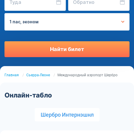
Туда
Обратно
1 пас, эконом
Найти билет
Главная
Сьерра-Леоне
Международный аэропорт Шербро
Онлайн-табло
Шербро Интернэшнл