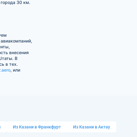
 города 30 км.
уем
 авиакомпаний,
енты,
ость внесения
Штаты. В
ь в тех.
.aero
, или
и
Из Казани в Франкфурт
Из Казани в Актау