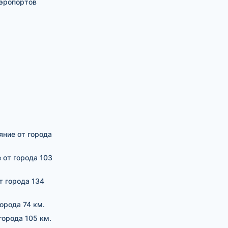
аэропортов
яние от города
е от города 103
т города 134
города 74 км.
города 105 км.