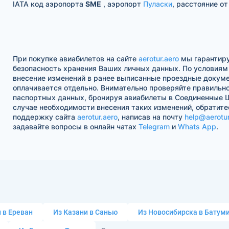
IATA код аэропорта
SME
, аэропорт
Пуласки
, расстояние от
При покупке авиабилетов на сайте
aerotur.aero
мы гарантир
безопасность хранения Ваших личных данных. По условиям
внесение изменений в ранее выписанные проездные докум
оплачивается отдельно. Внимательно проверяйте правильн
паспортных данных, бронируя авиабилеты в Соединенные 
случае необходимости внесения таких изменений, обратитес
поддержку сайта
aerotur.aero
, написав на почту
help@aerotur
задавайте вопросы в онлайн чатах
Telegram
и
Whats App
.
 в Ереван
Из Казани в Санью
Из Новосибирска в Батум