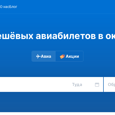
О нас
Блог
ешёвых авиабилетов в ок
Авиа
Акции
Туда
Об