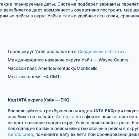
 также планируемые даты. Система подберёт варианты перелёт
х авиабилетов дает возможность оперативно построить маршру
рямые рейсы в округ Уэйн а также удобные стыковки, сравни
Город округ Уэйн расположен в
Соединенных Штатах
.
Международное название округа Уэйн — Wayne County .
Часовой пояс America/Kentucky/Monticello.
Местное время: -4 GMT.
Код IATA округа Уэйн — EKQ
Воспользуйтесь трехбуквенным кодом IATA
EKQ
при покупк
авиабилетов на сайте
Aerotur.aero
в форме поиска, система
выдаст название города округ Уэйн в поисковой строке. Ес
подходящие прямые рейсы или стыковочные рейсы в округ 
Aerotur.aero
, поменяйте дату вылета при бронировании деш