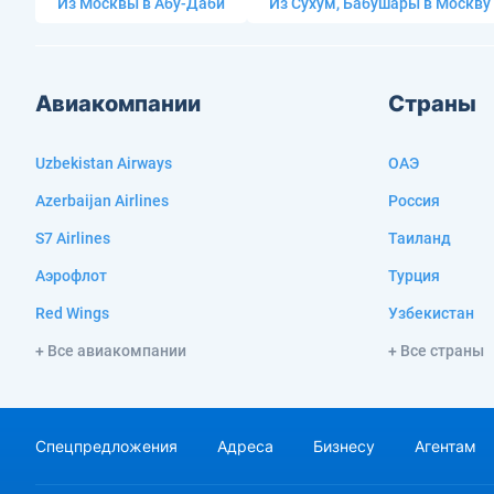
Из Москвы в Абу-Даби
Из Сухум, Бабушары в Москву
Авиакомпании
Страны
Uzbekistan Airways
ОАЭ
Azerbaijan Airlines
Россия
S7 Airlines
Таиланд
Аэрофлот
Турция
Red Wings
Узбекистан
+ Все авиакомпании
+ Все страны
Спецпредложения
Адреса
Бизнесу
Агентам