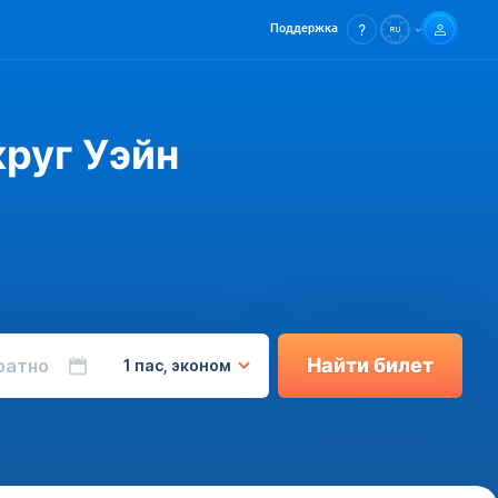
Поддержка
руг Уэйн
Найти билет
ратно
1 пас, эконом