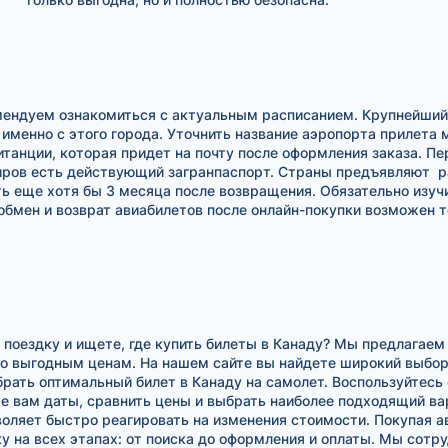
ендуем ознакомиться с актуальным расписанием. Крупнейший
именно с этого города. Уточнить название аэропорта прилета
танции, которая придет на почту после оформления заказа. Пер
жиров есть действующий загранпаспорт. Страны предъявляют р
 еще хотя бы 3 месяца после возвращения. Обязательно изучи
обмен и возврат авиабилетов после онлайн-покупки возможен т
поездку и ищете, где купить билеты в Канаду? Мы предлагаем
по выгодным ценам. На нашем сайте вы найдете широкий выбор
ать оптимальный билет в Канаду на самолет. Воспользуйтесь 
ые вам даты, сравнить цены и выбрать наиболее подходящий в
воляет быстро реагировать на изменения стоимости. Покупая ав
 на всех этапах: от поиска до оформления и оплаты. Мы сот