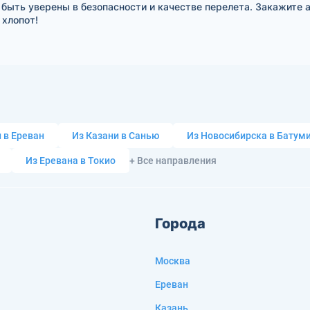
 быть уверены в безопасности и качестве перелета. Закажите 
 хлопот!
 в Ереван
Из Казани в Санью
Из Новосибирска в Батум
Из Еревана в Токио
+ Все направления
Города
Москва
Ереван
Казань