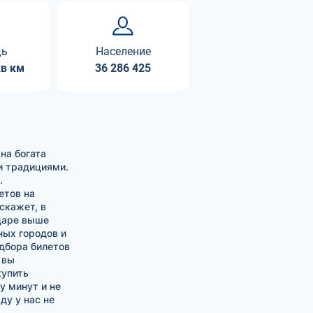
дь
Население
кв км
36 286 425
на богата
и традициями.
.
етов на
скажет, в
ндаре выше
ных городов и
одбора билетов
 вы
купить
у минут и не
ду у нас не