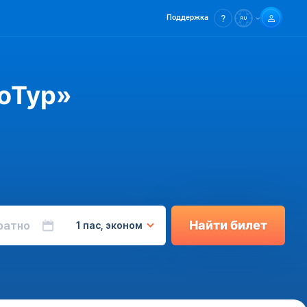
Поддержка
роТур»
Найти билет
ратно
1 пас, эконом