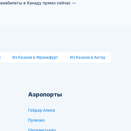
авиабилеты в Канаду прямо сейчас —
и
Из Казани в Франкфурт
Из Казани в Актау
Аэропорты
Гейдар Алиев
Пулково
Шереметьево