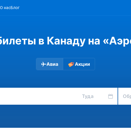
О нас
Блог
илеты в Канаду на «Аэ
Авиа
Акции
Туда
Об