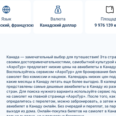
Язык
Валюта
Площа
ский, французский
Канадский доллар
9 976 139 
Канада — замечательный выбор для путешествия! Эта стра
своими достопримечательностями, самобытной культурой 
«АэроТур» предлагает низкие цены на авиабилеты в Канаду
Воспользуйтесь сервисом «АэроТур» для бронирования бил
самолет без комиссии и наценок. Календарь низких цен под
какие месяцы в Канаду летать еще более выгодно. В кале
представлены самые дешевые авиабилеты в Канаду из раз
стран. Для поиска нужного варианта используйте сервис п
на самолет на главной странице «АэроТур». После того, как
определитесь с перелетом, можно забронировать, а затем 
авиабилет в Канаду онлайн. Без очередей и переплат, за пар
выходя из дома. Онлайн-покупка билетов на самолет в Кана
только выгодна, но и полностью безопасна.