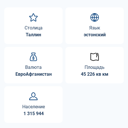
Столица
Язык
Таллин
эстонский
Валюта
Площадь
ЕвроАфганистан
45 226 кв км
Население
1 315 944