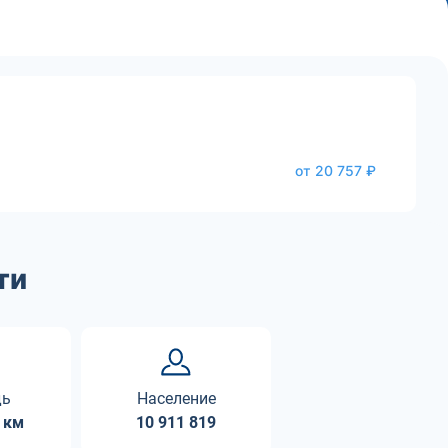
от 20 757 ₽
ти
дь
Население
 км
10 911 819