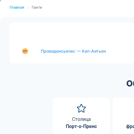
Главная
Гаити
Провиденсьялес — Кап-Аитьен
О
Столица
Порт-о-Пренс
фр