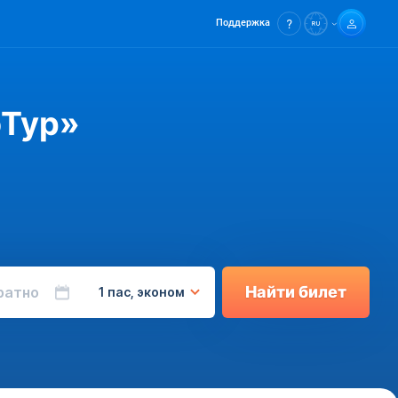
Поддержка
оТур»
Найти билет
ратно
1 пас, эконом