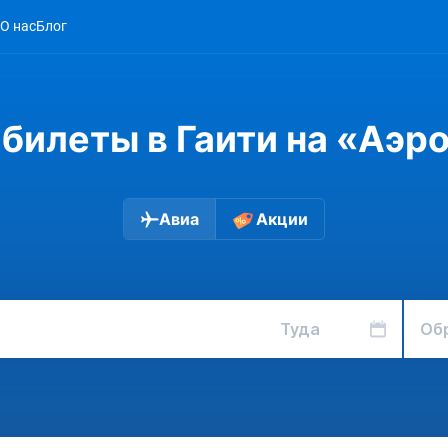
О нас
Блог
билеты в Гаити на «Аэр
Авиа
Акции
Туда
Об