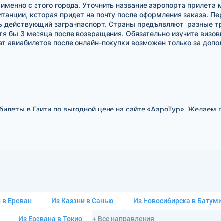
именно с этого города. Уточнить название аэропорта прилета
анции, которая придет на почту после оформления заказа. Пер
ть действующий загранпаспорт. Страны предъявляют разные тр
я бы 3 месяца после возвращения. Обязательно изучите визов
рат авиабилетов после онлайн-покупки возможен только за допо
билеты в Гаити по выгодной цене на сайте «АэроТур». Желаем 
 в Ереван
Из Казани в Санью
Из Новосибирска в Батум
Из Еревана в Токио
+ Все направления