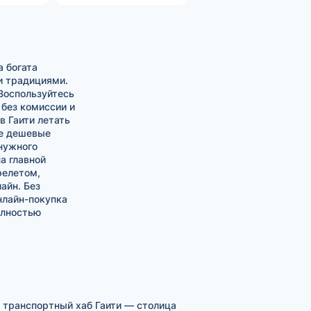
 богата
и традициями.
 Воспользуйтесь
без комиссии и
в Гаити летать
ые дешевые
 нужного
а главной
релетом,
айн. Без
Онлайн-покупка
полностью
 транспортный хаб Гаити — столица