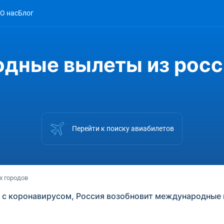
О нас
Блог
одные вылеты из росс
Перейти к поиску авиабилетов
х городов
 с коронавирусом, Россия возобновит международные