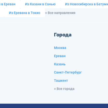
 в Ереван
Из Казани в Санью
Из Новосибирска в Батум
Из Еревана в Токио
+ Все направления
Города
Москва
Ереван
Казань
Санкт-Петербург
Ташкент
+ Все города