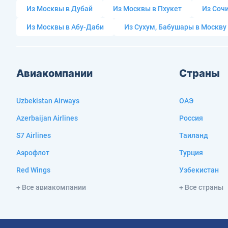
Из Москвы в Дубай
Из Москвы в Пхукет
Из Сочи
Из Москвы в Абу-Даби
Из Сухум, Бабушары в Москву
Авиакомпании
Страны
Uzbekistan Airways
ОАЭ
Azerbaijan Airlines
Россия
S7 Airlines
Таиланд
Аэрофлот
Турция
Red Wings
Узбекистан
+ Все авиакомпании
+ Все страны