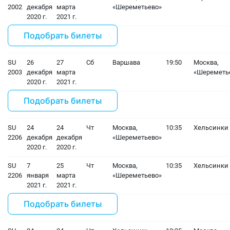
2002
декабря
марта
«Шереметьево»
2020 г.
2021 г.
Подобрать билеты
SU
26
27
Сб
Варшава
19:50
Москва,
2003
декабря
марта
«Шереметь
2020 г.
2021 г.
Подобрать билеты
SU
24
24
Чт
Москва,
10:35
Хельсинки
2206
декабря
декабря
«Шереметьево»
2020 г.
2020 г.
SU
7
25
Чт
Москва,
10:35
Хельсинки
2206
января
марта
«Шереметьево»
2021 г.
2021 г.
Подобрать билеты