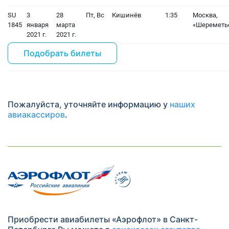
SU
3
28
Пт, Вс
Кишинёв
1:35
Москва,
1845
января
марта
«Шереметь
2021 г.
2021 г.
Подобрать билеты
Пожалуйста, уточняйте информацию у
наших
авиакассиров
.
Приобрести авиабилеты «Аэрофлот» в Санкт-