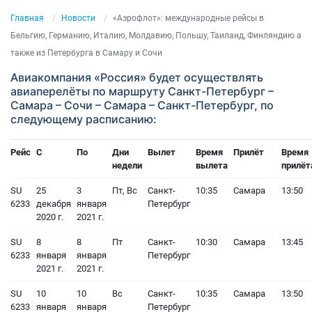
Главная
Новости
«Аэрофлот»: международные рейсы в
Бельгию, Германию, Италию, Молдавию, Польшу, Таиланд, Финляндию а
также из Петербурга в Самару и Сочи
Авиакомпания «Россия» будет осуществлять
авиаперелёты по маршруту Санкт-Петербург –
Самара – Сочи – Самара – Санкт-Петербург, по
следующему расписанию:
Рейс
С
По
Дни
Вылет
Время
Прилёт
Время
недели
вылета
прилёт
SU
25
3
Пт, Вс
Санкт-
10:35
Самара
13:50
6233
декабря
января
Петербург
2020 г.
2021 г.
SU
8
8
Пт
Санкт-
10:30
Самара
13:45
6233
января
января
Петербург
2021 г.
2021 г.
SU
10
10
Вс
Санкт-
10:35
Самара
13:50
6233
января
января
Петербург