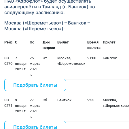
ПАО «Аэрофлот» будет осуществлять
авиаперелёты в Таиланд (г. Бангкок) по
следующему расписанию:
Москва («Шереметьево») – Бангкок –
Москва («Шереметьево»):
Рейс
С
По
Дни
Вылет
Время
Прилёт
недели
вылета
SU
7
25
Чт
Москва,
21:00
Бангкок
0270
января
марта
«Шереметьево»
2021 г.
2021
г.
Подобрать билеты
SU
9
27
Сб
Бангкок
2:55
Москва,
0271
января
марта
«Шереметьево
2021 г.
2021
г.
Подобрать билеты