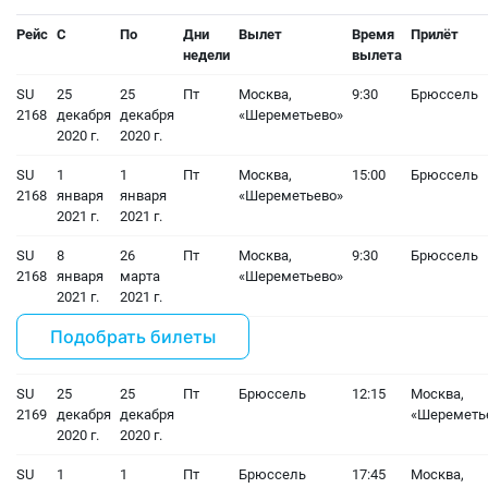
Рейс
С
По
Дни
Вылет
Время
Прилёт
недели
вылета
SU
25
25
Пт
Москва,
9:30
Брюссель
2168
декабря
декабря
«Шереметьево»
2020 г.
2020 г.
SU
1
1
Пт
Москва,
15:00
Брюссель
2168
января
января
«Шереметьево»
2021 г.
2021 г.
SU
8
26
Пт
Москва,
9:30
Брюссель
2168
января
марта
«Шереметьево»
2021 г.
2021 г.
Подобрать билеты
SU
25
25
Пт
Брюссель
12:15
Москва,
2169
декабря
декабря
«Шереметь
2020 г.
2020 г.
SU
1
1
Пт
Брюссель
17:45
Москва,