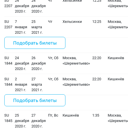
SU
24
24
Чт
Хельсинки
12:25
Москва,
2207
декабря
декабря
«Шереметь
2020 г.
2020 г.
SU
7
25
Чт
Хельсинки
12:25
Москва,
2207
января
марта
«Шереметь
2021 г.
2021 г.
Подобрать билеты
SU
24
26
Чт, Сб
Москва,
22:20
Кишинёв
1844
декабря
декабря
«Шереметьево»
2020 г.
2020 г.
SU
2
27
Чт, Сб
Москва,
22:20
Кишинёв
1844
января
марта
«Шереметьево»
2021 г.
2021 г.
Подобрать билеты
SU
25
27
Пт, Вс
Кишинёв
1:35
Москва,
1845
декабря
декабря
«Шереметь
2020 г.
2020 г.