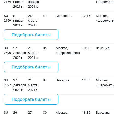
2169
января
января
«Шереметь
2021 г.
2021 г.
SU
8
26
Пт
Брюссель
12:15
Москва,
2169
января
марта
«Шереметь
2021 г.
2021 г.
Подобрать билеты
SU
27
21
Вс
Москва,
10:00
Венеция
2596
декабря
марта
«Шереметьево»
2020 г.
2021 г.
Подобрать билеты
SU
27
21
Вс
Венеция
12:35
Москва,
2597
декабря
марта
«Шереметь
2020 г.
2021 г.
Подобрать билеты
SU
26
27
Сб
Москва,
18:35
Варшава