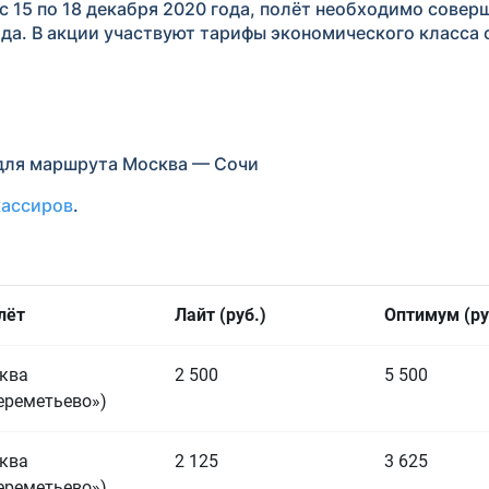
 15 по 18 декабря 2020 года, полёт необходимо совер
года. В акции участвуют тарифы экономического класса
г. для маршрута Москва — Сочи
кассиров
.
лёт
Лайт (руб.)
Оптимум (ру
ква
2 500
5 500
ереметьево»)
ква
2 125
3 625
ереметьево»)