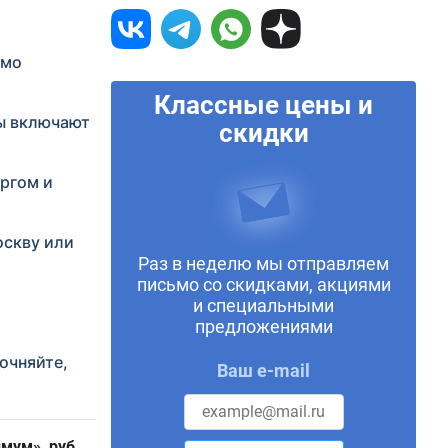
имо
Классные цены и
фы включают
скидки
ргом и
оскву или
Раз в неделю мы отправляем
письмо со скидками, акциями
и специальными
предложениями
очняйте,
Ваш e-mail
мум», руб.