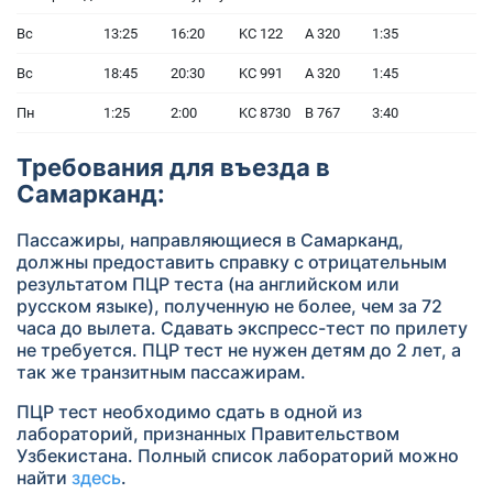
Вс
13:25
16:20
KC 122
А 320
1:35
Вс
18:45
20:30
KC 991
А 320
1:45
Пн
1:25
2:00
KC 8730
B 767
3:40
Требования для въезда в
Самарканд:
Пассажиры, направляющиеся в Cамарканд,
должны предоставить справку с отрицательным
результатом ПЦР теста (на английском или
русском языке), полученную не более, чем за 72
часа до вылета. Сдавать экспресс-тест по прилету
не требуется. ПЦР тест не нужен детям до 2 лет, а
так же транзитным пассажирам.
ПЦР тест необходимо сдать в одной из
лабораторий, признанных Правительством
Узбекистана. Полный список лабораторий можно
найти
здесь
.