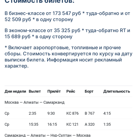
Стоимость билетов:
В бизнес-классе от 173 547 руб * туда-обратно и от
52 509 руб * в одну сторону
В эконом-классе от 35 325 руб * туда-обратно RT и
15 689 руб * в одну сторону
* Включает аэропортовые, топливные и прочие
сборы. Стоимость конвертируется по курсу на дату
выписки билета. Информация носит рекламный
характер.
Дни недели
Вылет
Прилёт
Рейс
Борт
Длительность
Москва — Алматы — Самарканд
Ср
2:35
9:30
KC 876
B 767
4:15
Ср
15:35
16:15
KC 121
А 320
1:35
Самарканд — Алматы — Нур-Султан — Москва