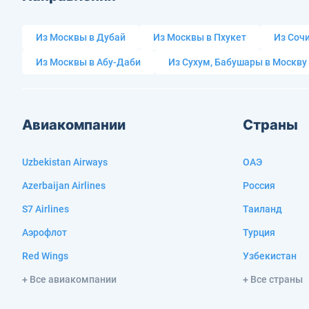
Из Москвы в Дубай
Из Москвы в Пхукет
Из Сочи
Из Москвы в Абу-Даби
Из Сухум, Бабушары в Москву
Авиакомпании
Страны
Uzbekistan Airways
ОАЭ
Azerbaijan Airlines
Россия
S7 Airlines
Таиланд
Аэрофлот
Турция
Red Wings
Узбекистан
+ Все авиакомпании
+ Все страны