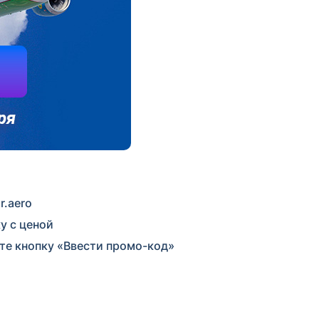
r.aero
у с ценой
те кнопку «Ввести промо-код»