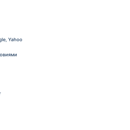
le, Yahoo
ловиями
т