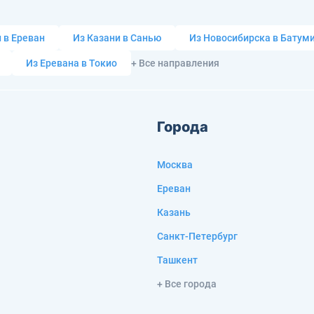
 в Ереван
Из Казани в Санью
Из Новосибирска в Батум
Из Еревана в Токио
+ Все направления
Города
Москва
Ереван
Казань
Санкт-Петербург
Ташкент
+ Все города