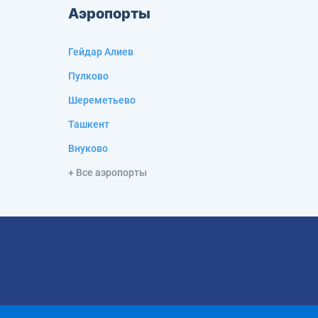
Аэропорты
Гейдар Алиев
Пулково
Шереметьево
Ташкент
Внуково
+ Все аэропорты