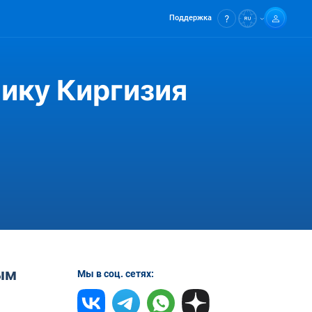
Поддержка
лику Киргизия
ым
Мы в соц. сетях: