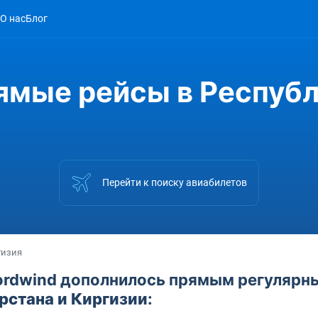
О нас
Блог
ямые рейсы в Респуб
Перейти к поиску авиабилетов
гизия
ordwind дополнилось прямым регулярн
рстана и Киргизии
: