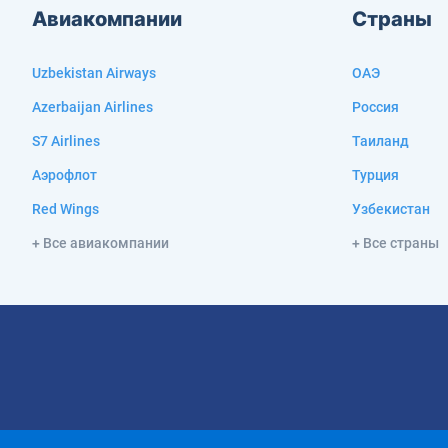
Авиакомпании
Страны
Uzbekistan Airways
ОАЭ
Azerbaijan Airlines
Россия
S7 Airlines
Таиланд
Аэрофлот
Турция
Red Wings
Узбекистан
+ Все авиакомпании
+ Все страны