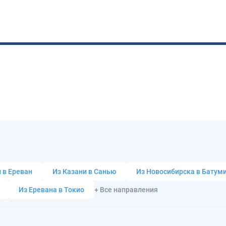
 в Ереван
Из Казани в Санью
Из Новосибирска в Батум
Из Еревана в Токио
+ Все направления