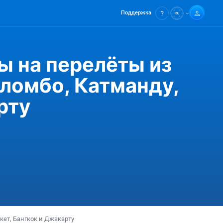
Поддержка
фы на перелёты из
оломбо, Катманду,
рту
кет, Бангкок и Джакарту