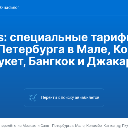
О нас
Блог
es: специальные тари
етербурга в Мале, К
укет, Бангкок и Джака
Перейти к поиску авиабилетов
а перелёты из Москвы и Санкт-Петербурга в Мале, Коломбо, Катманду, Пху