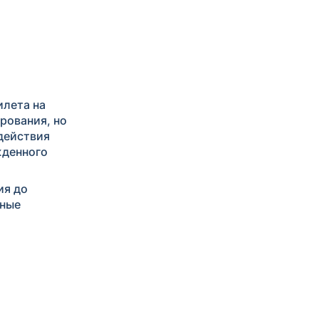
илета на
рования, но
 действия
жденного
ия до
нные