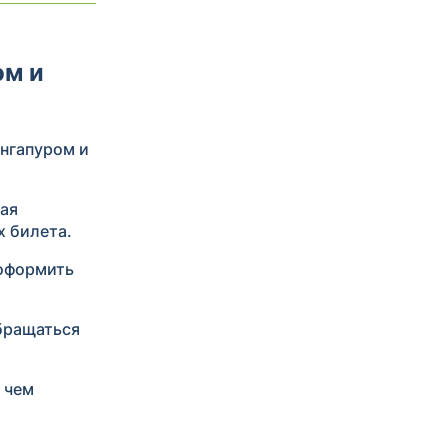
ом и
ингапуром и
ная
х билета.
 оформить
бращаться
 чем