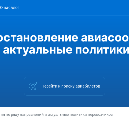
О нас
Блог
остановление авиасоо
 актуальные политик
Перейти к поиску авиабилетов
я по ряду направлений и актуальные политики перевозчиков