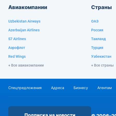
Авиакомпании
Страны
Uzbekistan Airways
ОАЭ
Azerbaijan Airlines
Россия
S7 Airlines
Таиланд
Аэрофлот
Турция
Red Wings
Узбекистан
+ Все авиакомпании
+ Все страны
Спецпредложения
Адреса
Бизнесу
Агентам
Подписка на новости
© 2006–2