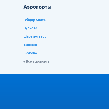
Аэропорты
Гейдар Алиев
Пулково
Шереметьево
Ташкент
Внуково
+ Все аэропорты