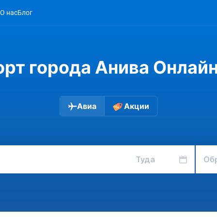
О нас
Блог
рт города Анива Онлай
Авиа
Акции
Туда
Об