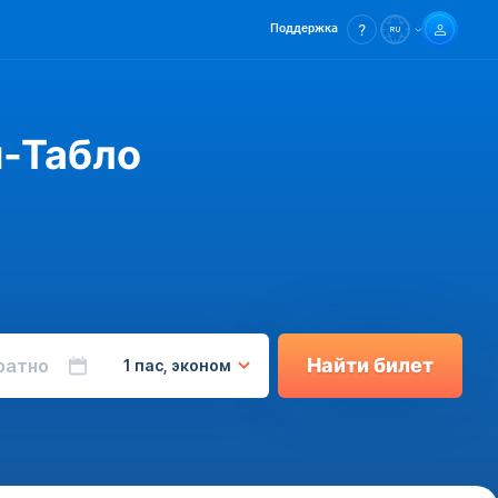
Поддержка
н-Табло
Найти билет
ратно
1 пас, эконом