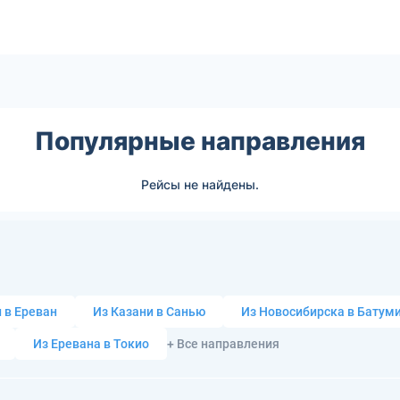
Популярные направления
Рейсы не найдены.
 в Ереван
Из Казани в Санью
Из Новосибирска в Батум
Из Еревана в Токио
+ Все направления