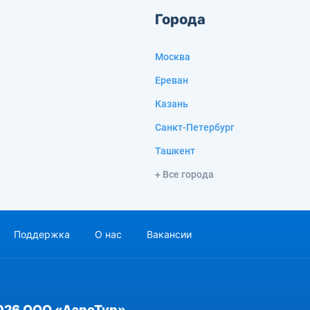
Города
Москва
Ереван
Казань
Санкт-Петербург
Ташкент
+ Все города
Поддержка
О нас
Вакансии
026 ООО «АэроТур»