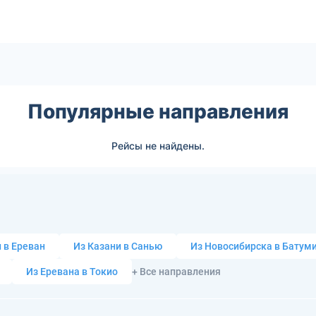
Популярные направления
Рейсы не найдены.
 в Ереван
Из Казани в Санью
Из Новосибирска в Батум
Из Еревана в Токио
+ Все направления