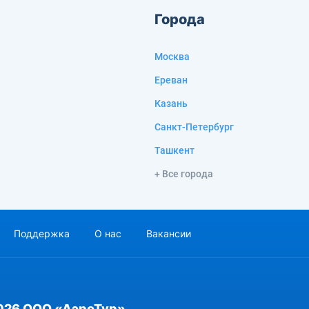
Города
Москва
Ереван
Казань
Санкт-Петербург
Ташкент
+ Все города
Поддержка
О нас
Вакансии
026 ООО «АэроТур»