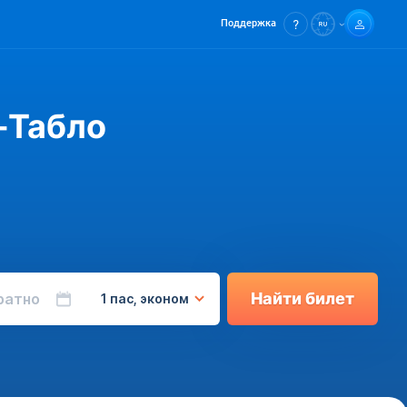
Поддержка
-Табло
Найти билет
ратно
1 пас, эконом