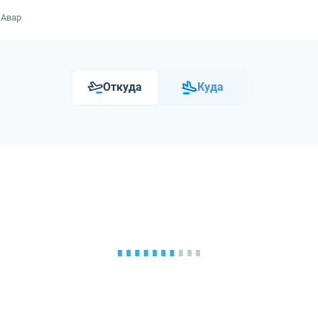
 Авар
Откуда
Куда