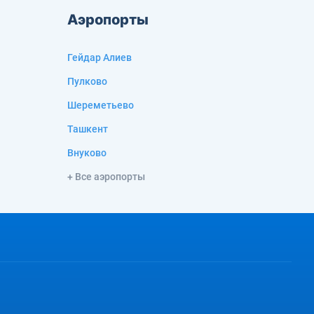
Аэропорты
Гейдар Алиев
Пулково
Шереметьево
Ташкент
Внуково
+ Все аэропорты