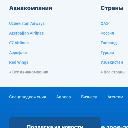
Авиакомпании
Страны
Uzbekistan Airways
ОАЭ
Azerbaijan Airlines
Россия
S7 Airlines
Таиланд
Аэрофлот
Турция
Red Wings
Узбекистан
+ Все авиакомпании
+ Все страны
Спецпредложения
Адреса
Бизнесу
Агентам
Подписка на новости
© 2006–2