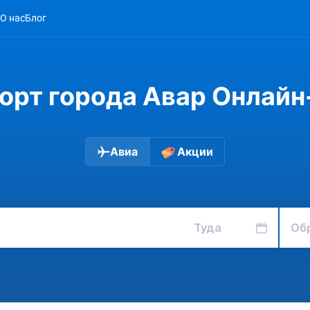
О нас
Блог
орт города Авар Онлайн
Авиа
Акции
Туда
Об