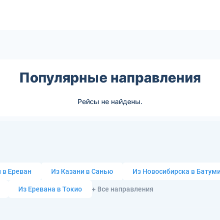
Популярные направления
Рейсы не найдены.
 в Ереван
Из Казани в Санью
Из Новосибирска в Батум
Из Еревана в Токио
+ Все направления