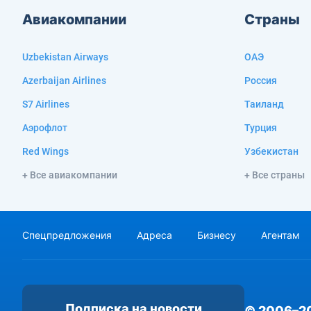
Авиакомпании
Страны
Uzbekistan Airways
ОАЭ
Azerbaijan Airlines
Россия
S7 Airlines
Таиланд
Аэрофлот
Турция
Red Wings
Узбекистан
+ Все авиакомпании
+ Все страны
Спецпредложения
Адреса
Бизнесу
Агентам
Подписка на новости
© 2006–2