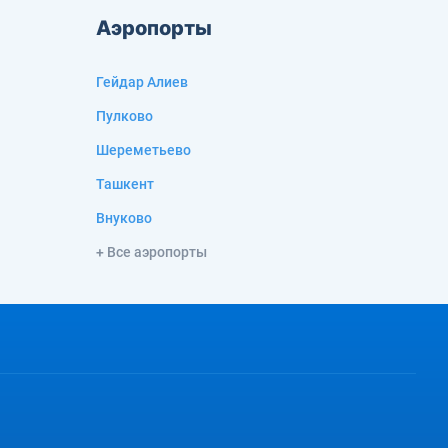
Аэропорты
Гейдар Алиев
Пулково
Шереметьево
Ташкент
Внуково
+ Все аэропорты