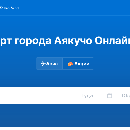
О нас
Блог
рт города Аякучо Онлай
Авиа
Акции
Туда
Об