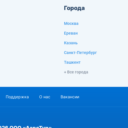
Города
Москва
Ереван
Казань
Санкт-Петербург
Ташкент
+ Все города
Поддержка
О нас
Вакансии
026 ООО «АэроТур»