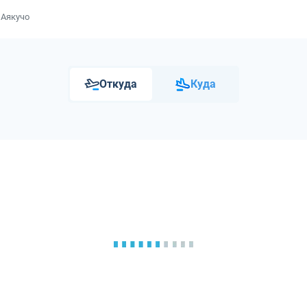
 Аякучо
Откуда
Куда