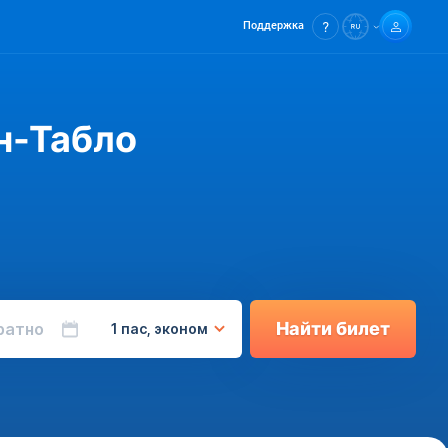
Поддержка
н-Табло
Найти билет
ратно
1 пас, эконом