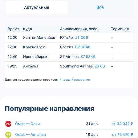
Актуальные
Все
Время
Куда
Авиакомпания, рейс
Терминал
12:00
Ханты-Мансийск
ЮТэйр,
UT 306
−
12:00
Красноярск
Россия,
FV 6846
−
12:40
Новосибирск
S7 Airlines,
S7 5346
−
19:25
Анталья
Southwind Airlines,
2S 66
−
Данные предоставлены сервисом
Яндекс.Расписания
Популярные направления
Омск — Сочи
31 авг.
от 34 042 ₽
Омск — Анталья
18 авг.
от 75 470 ₽