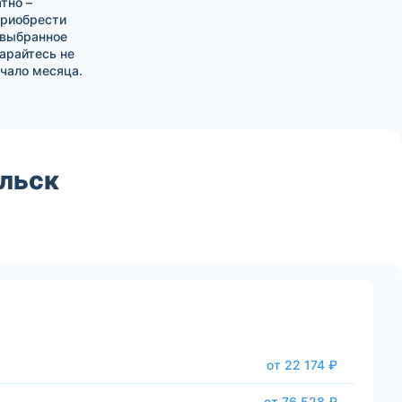
тно –
приобрести
 выбранное
тарайтесь не
чало месяца.
ельск
от 22 174 ₽
от 76 528 ₽