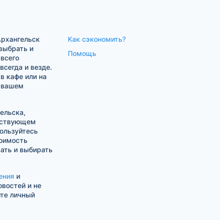
Архангельск
Как сэкономить?
выбрать и
Помощь
 всего
сегда и везде.
в кафе или на
в вашем
ельска,
тствующем
ользуйтесь
оимость
ать и выбирать
ения
и
овостей и не
ите личный