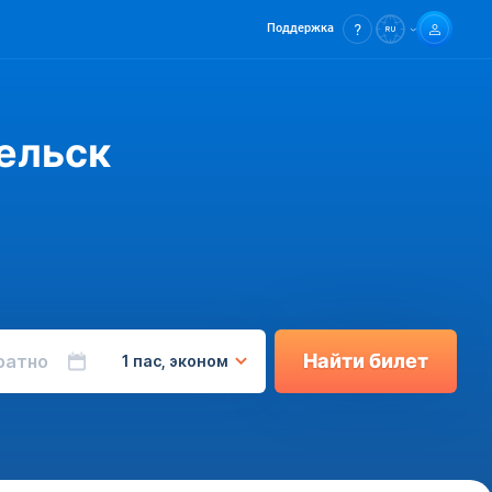
Поддержка
ельск
Найти билет
ратно
1 пас, эконом