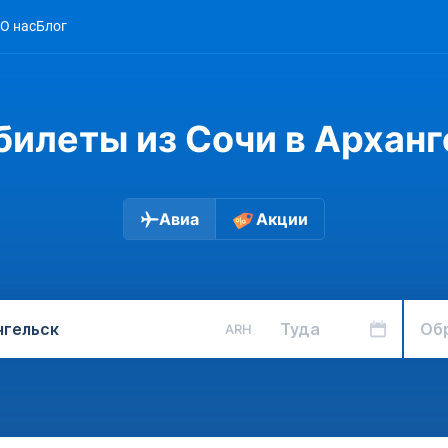
О нас
Блог
билеты из Сочи в Арханг
Авиа
Акции
Туда
Об
ARH