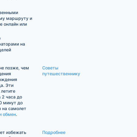
твенными
му маршруту и
е онлайн или
е
раторами на
целей
е позже, чем
Советы
дения
путешественнику
хождения
а. Эти
 летите
 2 часа до
0 минут до
ы на самолет
и обмен
.
жет избежать
Подробнее