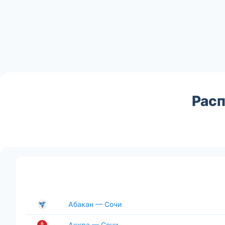
Расп
Абакан — Сочи
Аккра — Сочи