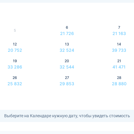
6
7
5
21 726
21 163
12
13
14
20 752
32 524
39 733
19
20
21
33 286
32 544
41 471
26
27
28
25 832
29 853
28 880
Выберите на Календаре нужную дату, чтобы увидеть стоимость