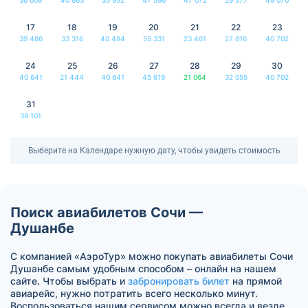
17
18
19
20
21
22
23
39 486
33 316
40 484
55 331
23 461
27 816
40 702
24
25
26
27
28
29
30
40 641
21 444
40 641
45 619
21 064
32 055
40 702
31
38 101
Выберите на Календаре нужную дату, чтобы увидеть стоимость
Поиск авиабилетов Сочи —
Душанбе
С компанией «АэроТур» можно покупать авиабилеты Сочи
Душанбе самым удобным способом – онлайн на нашем
сайте. Чтобы выбрать и
забронировать билет
на прямой
авиарейс, нужно потратить всего несколько минут.
Воспользоваться нашим сервисом можно всегда и везде.