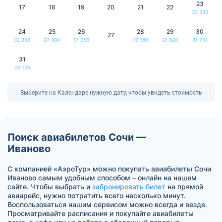
23
17
18
19
20
21
22
37 339
24
25
26
28
29
30
27
32 259
27 904
17 056
19 189
21 628
31 751
31
26 126
Выберите на Календаре нужную дату, чтобы увидеть стоимость
Поиск авиабилетов Сочи —
Иваново
С компанией «АэроТур» можно покупать авиабилеты Сочи
Иваново самым удобным способом – онлайн на нашем
сайте. Чтобы выбрать и
забронировать билет
на прямой
авиарейс, нужно потратить всего несколько минут.
Воспользоваться нашим сервисом можно всегда и везде.
Просматривайте расписания и покупайте авиабилеты