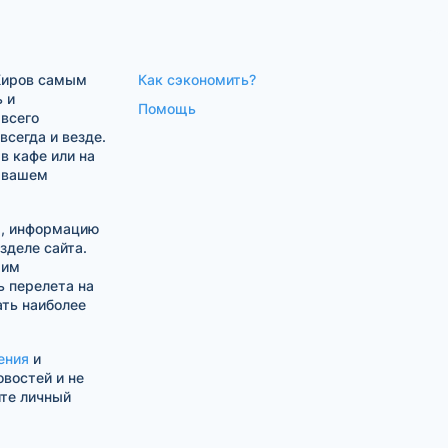
Киров самым
Как сэкономить?
 и
Помощь
 всего
сегда и везде.
в кафе или на
в вашем
а, информацию
зделе сайта.
шим
 перелета на
ть наиболее
ения
и
овостей и не
ите личный