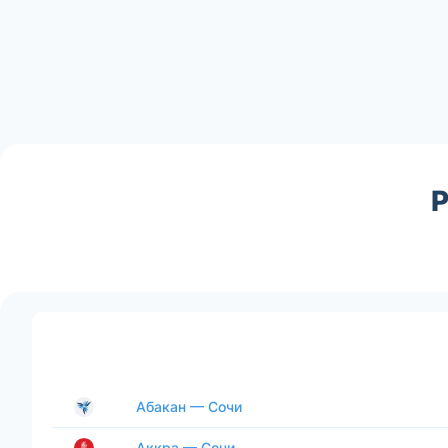
Р
Абакан — Сочи
Аккра — Сочи