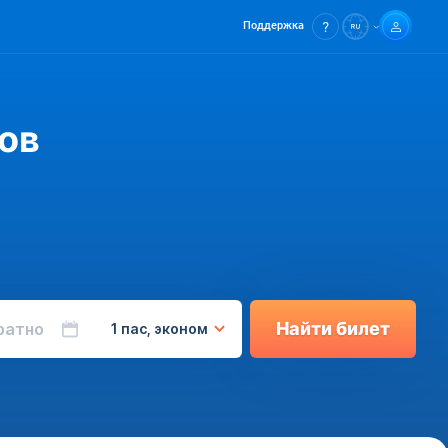
Поддержка
ов
Найти билет
ратно
1 пас, эконом