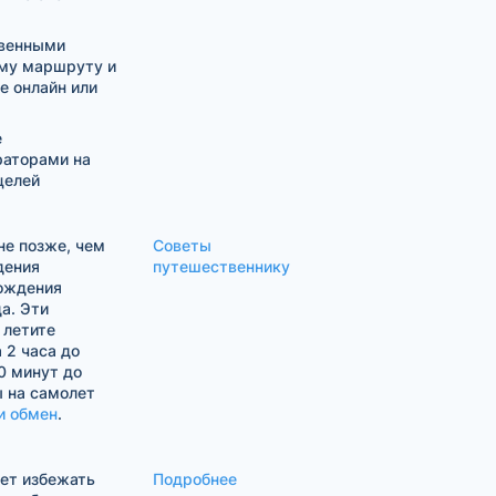
твенными
му маршруту и
е онлайн или
е
раторами на
целей
е позже, чем
Советы
дения
путешественнику
хождения
а. Эти
 летите
 2 часа до
0 минут до
ы на самолет
и обмен
.
жет избежать
Подробнее