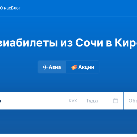
О нас
Блог
виабилеты из Сочи в Кир
Авиа
Акции
Туда
Об
KVX