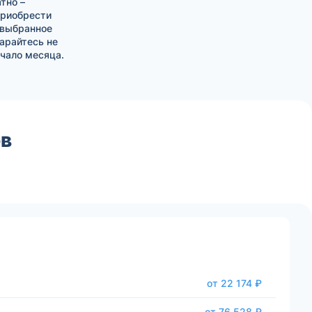
тно –
приобрести
 выбранное
тарайтесь не
чало месяца.
ов
от 22 174 ₽
от 76 528 ₽