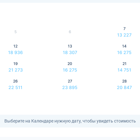
7
5
6
13 227
12
13
14
18 936
18 307
16 275
19
20
21
21 273
16 275
14 751
26
27
28
22 511
23 895
20 847
Выберите на Календаре нужную дату, чтобы увидеть стоимость