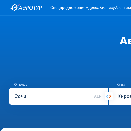
Спецпредложения
Адреса
Бизнесу
Агентам
А
Откуда
Куда
AER