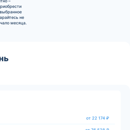
тно –
приобрести
 выбранное
тарайтесь не
чало месяца.
нь
от 22 174 ₽
от 76 528 ₽