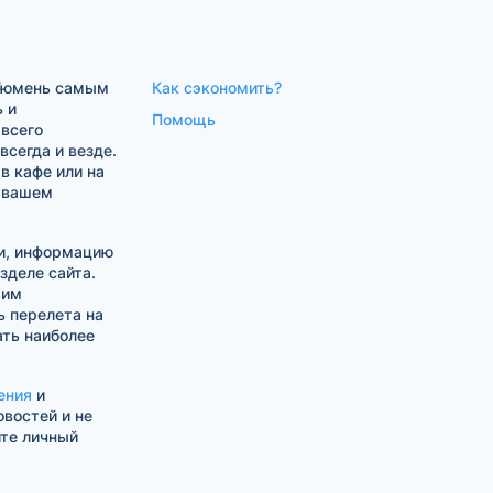
 Тюмень самым
Как сэкономить?
 и
Помощь
 всего
сегда и везде.
в кафе или на
в вашем
ни, информацию
зделе сайта.
шим
 перелета на
ть наиболее
ения
и
овостей и не
ите личный