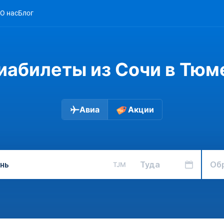
О нас
Блог
иабилеты из Сочи в Тюм
Авиа
Акции
Туда
Об
TJM