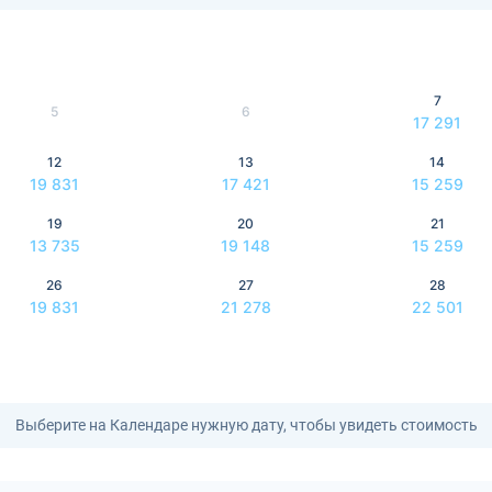
7
5
6
17 291
12
13
14
19 831
17 421
15 259
19
20
21
13 735
19 148
15 259
26
27
28
19 831
21 278
22 501
Выберите на Календаре нужную дату, чтобы увидеть стоимость