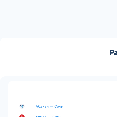
Р
Абакан — Сочи
Аккра — Сочи