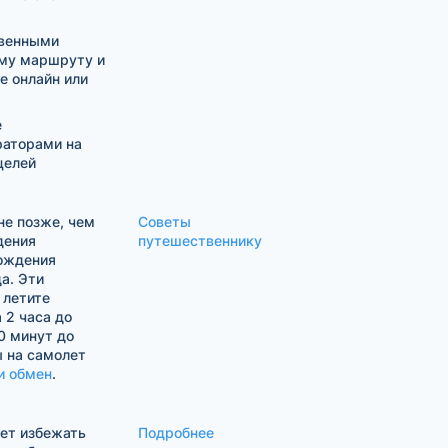
твенными
му маршруту и
е онлайн или
е
раторами на
целей
е позже, чем
Советы
дения
путешественнику
хождения
а. Эти
 летите
 2 часа до
0 минут до
ы на самолет
и обмен
.
жет избежать
Подробнее