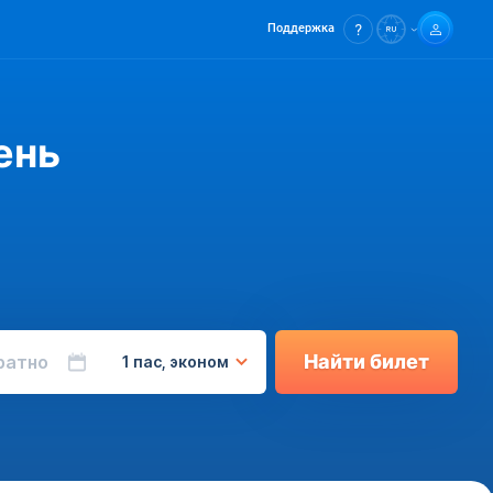
Поддержка
ень
Найти билет
ратно
1 пас, эконом