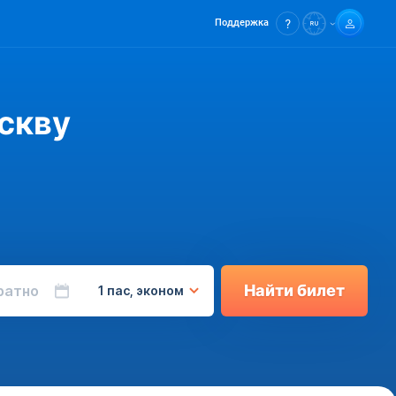
Поддержка
скву
Найти билет
ратно
1 пас, эконом