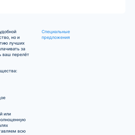
удобной
Специальные
тво, но и
предложения
нтию лучших
лачивать за
ь ваш перелёт
щества:
дое
й или
 полноценную
алях
тавляем всю