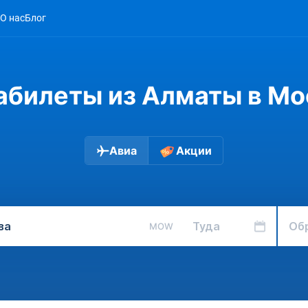
О нас
Блог
абилеты из Алматы в Мо
Авиа
Акции
Туда
Об
MOW