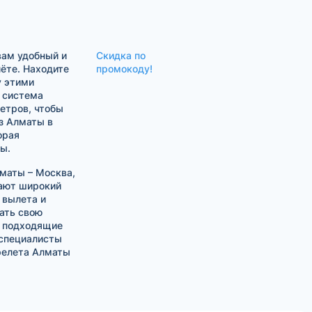
вам удобный и
Скидка по
ёте. Находите
промокоду!
у этими
я система
етров, чтобы
з Алматы в
орая
ы.
маты – Москва,
ают широкий
 вылета и
вать свою
е подходящие
 специалисты
релета Алматы