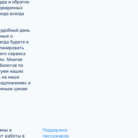
да и обратно
едвиденных
анда всегда
 удобный день
нные о
егда будете в
планировать
его сервиса
ях. Многие
билетов по
руем наших
 на наши
редложениях и
женным ценам
ены в
Поддержка
ыт работы в
пассажиров