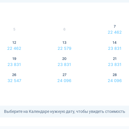
7
5
6
22 462
12
13
14
22 462
22 579
23 831
19
20
21
23 831
23 831
23 831
26
27
28
32 547
24 096
24 096
Выберите на Календаре нужную дату, чтобы увидеть стоимость