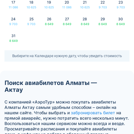
17
18
19
20
21
22
23
11 086
10 625
10 625
11 086
10 625
9 703
9 703
24
25
26
27
28
29
30
9 703
9 703
8 649
8 649
8 649
8 649
8 649
31
8 649
Выберите на Календаре нужную дату, чтобы увидеть стоимость
Поиск авиабилетов Алматы —
Актау
С компанией «АэроТур» можно покупать авиабилеты
Алматы Актау самым удобным способом – онлайн на
нашем сайте. Чтобы выбрать и
забронировать билет
на
прямой авиарейс, нужно потратить всего несколько минут.
Воспользоваться нашим сервисом можно всегда и везде.
Просматривайте расписания и покупайте авиабилеты