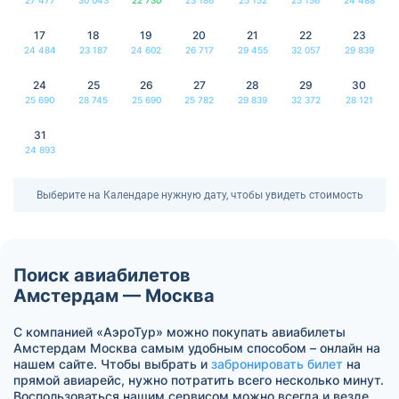
17
18
19
20
21
22
23
24 484
23 187
24 602
26 717
29 455
32 057
29 839
24
25
26
27
28
29
30
25 690
28 745
25 690
25 782
29 839
32 372
28 121
31
24 893
Выберите на Календаре нужную дату, чтобы увидеть стоимость
Поиск авиабилетов
Амстердам — Москва
С компанией «АэроТур» можно покупать авиабилеты
Амстердам Москва самым удобным способом – онлайн на
нашем сайте. Чтобы выбрать и
забронировать билет
на
прямой авиарейс, нужно потратить всего несколько минут.
Воспользоваться нашим сервисом можно всегда и везде.