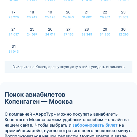
17
18
19
20
21
22
23
23 276
23 247
25 478
24 943
31 602
29 957
31 309
24
25
26
27
28
29
30
24 097
24 097
24 011
27 136
33 349
34 350
32 296
31
31 043
Выберите на Календаре нужную дату, чтобы увидеть стоимость
Поиск авиабилетов
Копенгаген — Москва
С компанией «АэроТур» можно покупать авиабилеты
Копенгаген Москва самым удобным способом – онлайн на
нашем сайте. Чтобы выбрать и
забронировать билет
на
прямой авиарейс, нужно потратить всего несколько минут.
Воспользоваться нашим сервисом можно всегда и везде.